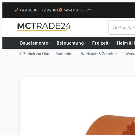
+49 6638 – 72 92 101
|
Mo–Fr 8–16 Uhr
Bauelemente
Beleuchtung
Freizeit
Heim & 
▾
▾
▾
Zurück zur Liste
Startseite
Werkstatt & Zubehör
Werk