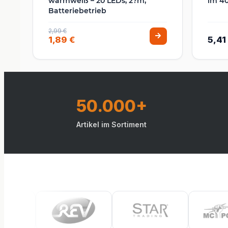
warmweiß – 20 LEDs, 2?m,
lm 40
Batteriebetrieb
2,99 €
1,89 €
5,41
50.000+
Artikel im Sortiment