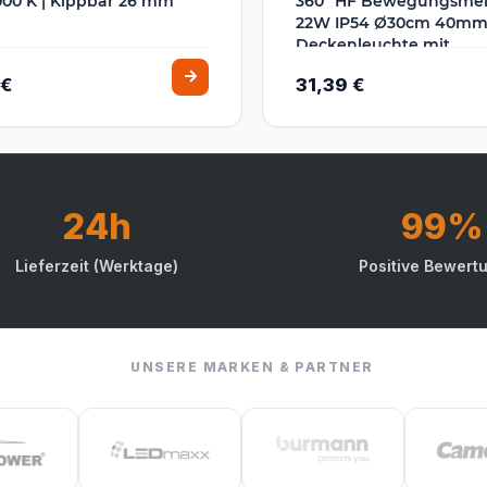
00 K | Kippbar 26 mm
360° HF Bewegungsmel
22W IP54 Ø30cm 40mm
Deckenleuchte mit
Präsenzmelder 1-8m
 €
31,39 €
Reichweite Tageslichts
Matte Abdeckung
24h
99%
Lieferzeit (Werktage)
Positive Bewert
UNSERE MARKEN & PARTNER