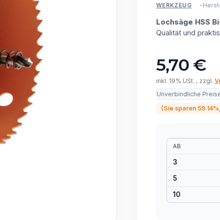
Herste
WERKZEUG
Lochsäge HSS Bi
Qualität und prak
5,70 €
inkl. 19% USt. , zzgl.
V
Unverbindliche Preis
(Sie sparen
59.14%
AB
3
5
10