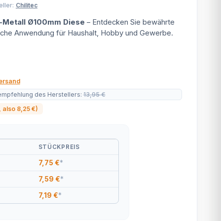
ller:
Chilitec
-Metall Ø100mm Diese
– Entdecken Sie bewährte
tische Anwendung für Haushalt, Hobby und Gewerbe.
ersand
empfehlung des Herstellers
:
13,95 €
, also
8,25 €
)
STÜCKPREIS
7,75 €
*
7,59 €
*
7,19 €
*