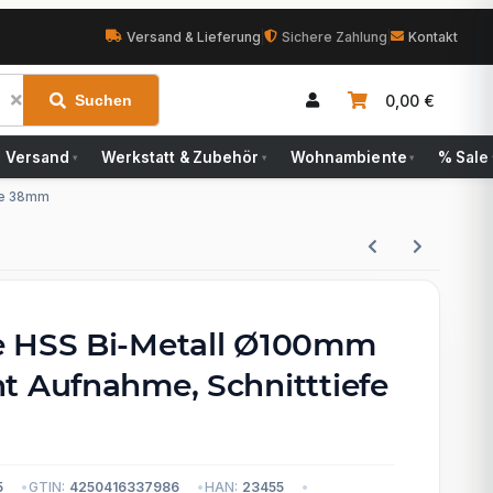
Versand & Lieferung
|
Sichere Zahlung
|
Kontakt
0,00 €
Suchen
Versand
Werkstatt & Zubehör
Wohnambiente
% Sale
▾
▾
▾
fe 38mm
 HSS Bi-Metall Ø100mm
t Aufnahme, Schnitttiefe
5
GTIN:
4250416337986
HAN:
23455