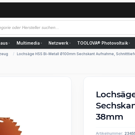
Haus
Multimedia
Netzwerk
TOOLOVA® Photovoltaik
▾
▾
▾
▾
zeug
Lochsäge HSS Bi-Metall Ø100mm Sechskant Aufnahme, Schnitttie
Lochsäge
Sechskan
38mm
Artikelnummer:
2345