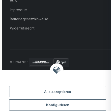
AGB
Impressum
Batteriegesetzhinweise
Widerrufsrecht
VERSAND:
ZAHLUNG:
PayPal
VISA
MasterCard
Rechnung
Überweisung
Alle akzeptieren
* Alle Preise inkl. gesetzlicher USt., zzgl.
Versand
Konfigurieren