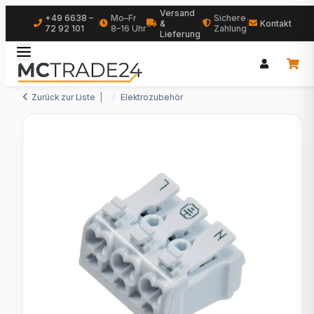
Versand
+49 6638 –
Mo–Fr
Sichere
|
&
|
|
Kontakt
72 92 101
8–16 Uhr
Zahlung
Lieferung
Zurück zur Liste
Elektrozubehör