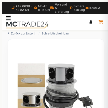
Versand
+49 6638 –
Mo–Fr
Sichere
|
&
|
|
Kontakt
72 92 101
8–16 Uhr
Zahlung
Lieferung
Zurück zur Liste
Schreibtischeinbau