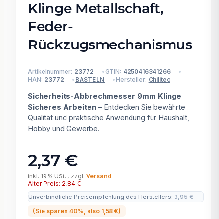
Klinge Metallschaft,
Feder-
Rückzugsmechanismus
Artikelnummer:
23772
GTIN:
4250416341266
HAN:
23772
Hersteller:
Chilitec
BASTELN
Sicherheits-Abbrechmesser 9mm Klinge
Sicheres Arbeiten
– Entdecken Sie bewährte
Qualität und praktische Anwendung für Haushalt,
Hobby und Gewerbe.
2,37 €
inkl. 19% USt. , zzgl.
Versand
Alter Preis: 2,84 €
Unverbindliche Preisempfehlung des Herstellers
:
3,95 €
(Sie sparen
40%
, also
1,58 €
)