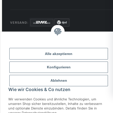
VERSAND:
ZAHLUNG:
PayPal
VISA
MasterCard
Rechnung
Überweisung
Alle akzeptieren
* Alle Preise inkl. gesetzlicher USt., zzgl.
Versand
Konfigurieren
© 2026 MCTRADE24. Alle Rechte vorbehalten.
Powered by
MD IT Solutions
Ablehnen
Wie wir Cookies & Co nutzen
Wir verwenden Cookies und ähnliche Technologien, um
unseren Shop sicher bereitzustellen, Inhalte zu verbessern
und optionale Dienste einzubinden. Details finden Sie in
unserer Datenschutzerklärung.