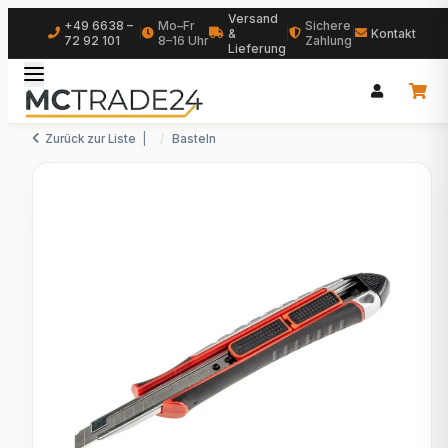
Versand
+49 6638 –
Mo–Fr
Sichere
|
&
|
|
Kontakt
72 92 101
8–16 Uhr
Zahlung
Lieferung
Zurück zur Liste
Basteln