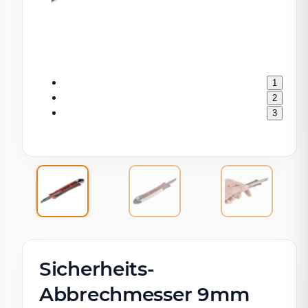
1
2
3
Sicherheits-
Abbrechmesser 9mm