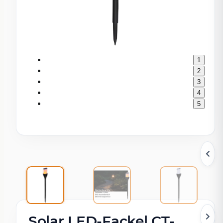
1
2
3
4
5
Solar LED-Fackel CT-