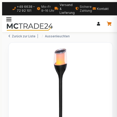
Versand
+49 6638 –
Mo–Fr
Sichere
|
&
|
|
Kontakt
72 92 101
8–16 Uhr
Zahlung
Lieferung
Zurück zur Liste
Aussenleuchten