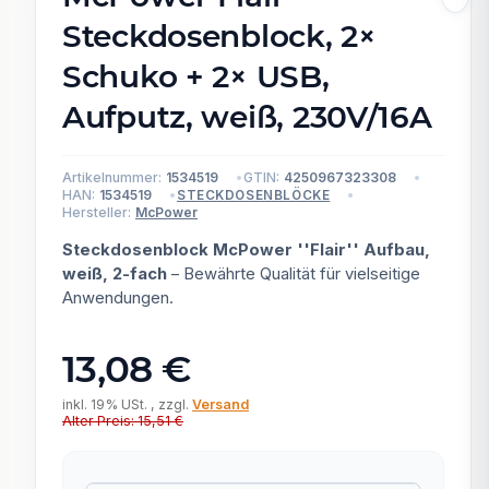
Steckdosenblock, 2×
Schuko + 2× USB,
Aufputz, weiß, 230V/16A
Artikelnummer:
1534519
GTIN:
4250967323308
HAN:
1534519
STECKDOSENBLÖCKE
Hersteller:
McPower
Steckdosenblock McPower ''Flair'' Aufbau,
weiß, 2-fach
– Bewährte Qualität für vielseitige
Anwendungen.
13,08 €
inkl. 19% USt. , zzgl.
Versand
Alter Preis: 15,51 €