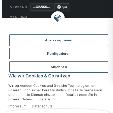
VERSAND:
ZAHLUNG:
PayPal
VISA
MasterCard
Rechnung
Überweisung
Alle akzeptieren
* Alle Preise inkl. gesetzlicher USt., zzgl.
Versand
Konfigurieren
© 2026 MCTRADE24. Alle Rechte vorbehalten.
Powered by
MD IT Solutions
Ablehnen
Wie wir Cookies & Co nutzen
Wir verwenden Cookies und ähnliche Technologien, um
unseren Shop sicher bereitzustellen, Inhalte zu verbessern
und optionale Dienste einzubinden. Details finden Sie in
unserer Datenschutzerklärung.
Impressum
|
Datenschutz