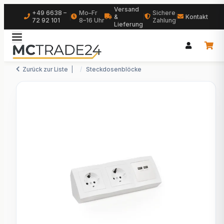
Versand
+49 6638 –
Mo–Fr
Sichere
|
&
|
|
Kontakt
72 92 101
8–16 Uhr
Zahlung
Lieferung
Zurück zur Liste
Steckdosenblöcke