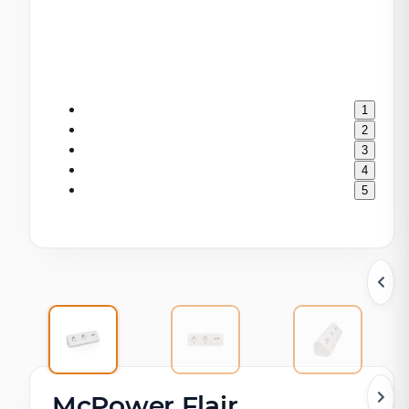
1
2
3
4
5
McPower Flair