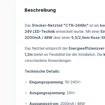
Beschreibung
Das
Stecker-Netzteil "CTN-2448n"
ist ein
ko
24V LED-Technik
entwickelt wurde. Mit einer
Ei
2000mA / 48W
über einen
5,5/2,1mm Koax-S
Das Netzteil entspricht der
Energieeffizienzve
1,2m
bietet es Flexibilität bei der Installation. Die
verschiedene Anwendungen.
Technische Details:
Eingangsspannung
: 110-240V~
Ausgangsspannung
: 24V=
Ausgangsstrom
: 2000mA / 48W