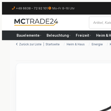
+49 6638 – 72 92 101
|
Mo–Fr 8–16 Uhr
Bauelemente
Beleuchtung
Freizeit
Heim & 
▾
▾
▾
Zurück zur Liste
Startseite
Heim & Haus
Energie