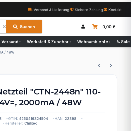
Versand & Lieferung
|
Sichere Zahlung
|
Kontakt
0,00 €
Suchen
Versand
Werkstatt & Zubehör
Wohnambiente
% Sale
▾
▾
▾
mA / 48W
etzteil "CTN-2448n" 110-
24V=, 2000mA / 48W
8
GTIN:
4250416324504
HAN:
22398
Hersteller:
Chilitec