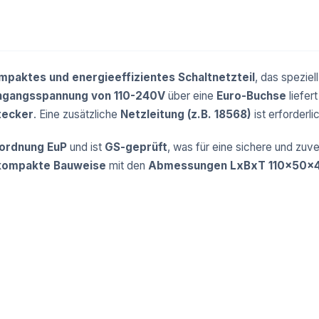
mpaktes und energieeffizientes Schaltnetzteil
, das speziell
ngangsspannung von 110-240V
über eine
Euro-Buchse
liefer
tecker
. Eine zusätzliche
Netzleitung (z.B. 18568)
ist erforderli
rordnung EuP
und ist
GS-geprüft
, was für eine sichere und zuv
kompakte Bauweise
mit den
Abmessungen LxBxT 110x50