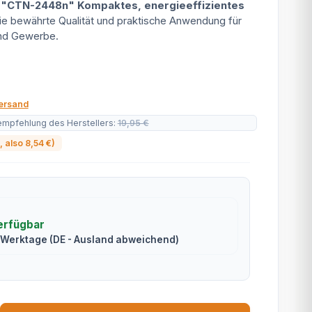
l "CTN-2448n" Kompaktes, energieeffizientes
e bewährte Qualität und praktische Anwendung für
nd Gewerbe.
ersand
empfehlung des Herstellers
:
19,95 €
, also
8,54 €
)
erfügbar
2 Werktage
(DE - Ausland abweichend)