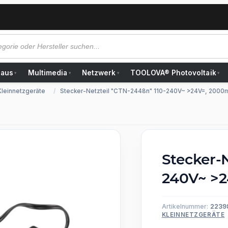
Haus
Multimedia
Netzwerk
TOOLOVA® Photovoltaik
▾
▾
▾
▾
Kleinnetzgeräte
Stecker-Netzteil "CTN-2448n" 110-240V~ >24V=, 2000
Stecker-N
240V~ >
Artikelnummer:
2239
KLEINNETZGERÄTE