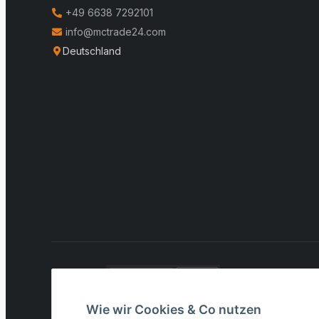
+49 6638 7292101
info@mctrade24.com
Deutschland
VERSAND:
* Alle Preise inkl. gesetzlicher USt., zzgl.
Versand
Wie wir Cookies & Co nutzen