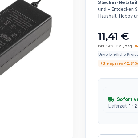
Stecker-Netztei
und
– Entdecken Si
Haushalt, Hobby u
11,41 €
inkl. 19% USt. , zzgl.
V
Unverbindliche Preis
(Sie sparen
42.81%
Sofort v
Lieferzeit:
1 - 