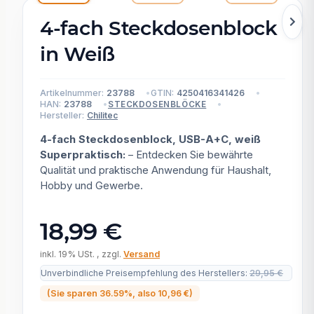
4-fach Steckdosenblock
in Weiß
Artikelnummer:
23788
GTIN:
4250416341426
HAN:
23788
STECKDOSENBLÖCKE
Hersteller:
Chilitec
4-fach Steckdosenblock, USB-A+C, weiß
Superpraktisch:
– Entdecken Sie bewährte
Qualität und praktische Anwendung für Haushalt,
Hobby und Gewerbe.
18,99 €
inkl. 19% USt. , zzgl.
Versand
Unverbindliche Preisempfehlung des Herstellers
:
29,95 €
(Sie sparen
36.59%
, also
10,96 €
)