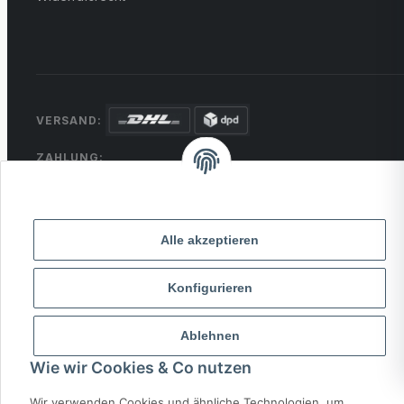
VERSAND:
ZAHLUNG:
PayPal
VISA
MasterCard
Rechnung
Überweisung
Alle akzeptieren
* Alle Preise inkl. gesetzlicher USt., zzgl.
Versand
Konfigurieren
© 2026 MCTRADE24. Alle Rechte vorbehalten.
Powered by
MD IT Solutions
Ablehnen
Wie wir Cookies & Co nutzen
Wir verwenden Cookies und ähnliche Technologien, um