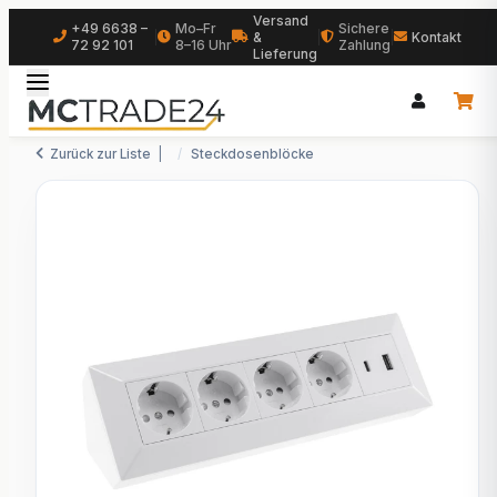
Versand
+49 6638 –
Mo–Fr
Sichere
|
&
|
|
Kontakt
72 92 101
8–16 Uhr
Zahlung
Lieferung
Zurück zur Liste
Steckdosenblöcke