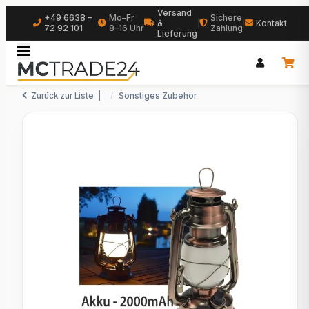
Versand
+49 6638 –
Mo–Fr
Sichere
|
&
|
|
Kontakt
72 92 101
8–16 Uhr
Zahlung
Lieferung
Zurück zur Liste
Sonstiges Zubehör