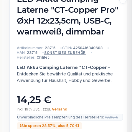
Laterne "CT-Copper Pro"
ØxH 12x23,5cm, USB-C,
warmweiß, dimmbar
Artikelnummer:
23715
GTIN:
4250416340603
HAN:
23715
SONSTIGES ZUBEHÖR
Hersteller:
Chilitec
LED Akku Camping Laterne "CT-Copper
–
Entdecken Sie bewährte Qualität und praktische
Anwendung für Haushalt, Hobby und Gewerbe.
14,25 €
inkl. 19% USt. , zzgl.
Versand
Unverbindliche Preisempfehlung des Herstellers
:
19,95 €
(Sie sparen
28.57%
, also
5,70 €
)