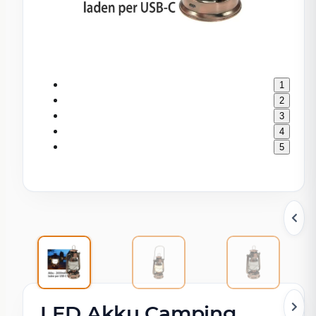
1
2
3
4
5
LED Akku Camping