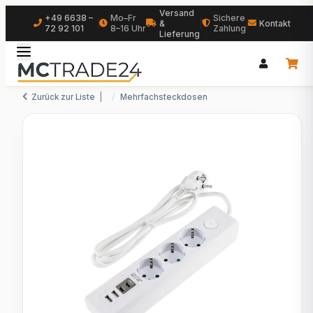
Versand
+49 6638 –
Mo–Fr
Sichere
|
&
|
|
Kontakt
72 92 101
8–16 Uhr
Zahlung
Lieferung
Zurück zur Liste
Mehrfachsteckdosen