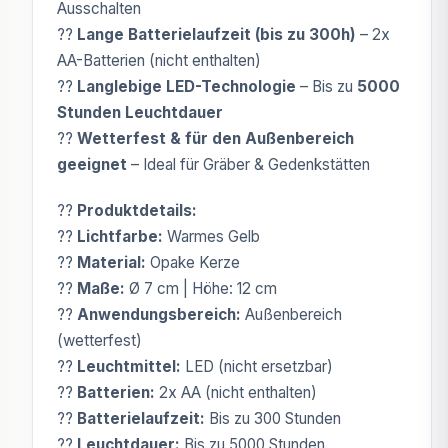
Ausschalten
??
Lange Batterielaufzeit (bis zu 300h)
– 2x
AA-Batterien (nicht enthalten)
??
Langlebige LED-Technologie
– Bis zu
5000
Stunden Leuchtdauer
??
Wetterfest & für den Außenbereich
geeignet
– Ideal für Gräber & Gedenkstätten
??
Produktdetails:
??
Lichtfarbe:
Warmes Gelb
??
Material:
Opake Kerze
??
Maße:
Ø 7 cm | Höhe: 12 cm
??
Anwendungsbereich:
Außenbereich
(wetterfest)
??
Leuchtmittel:
LED (nicht ersetzbar)
??
Batterien:
2x AA (nicht enthalten)
??
Batterielaufzeit:
Bis zu 300 Stunden
??
Leuchtdauer:
Bis zu 5000 Stunden