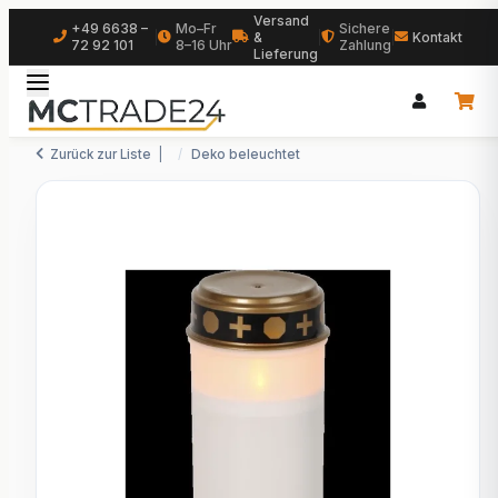
Versand
+49 6638 –
Mo–Fr
Sichere
|
&
|
|
Kontakt
72 92 101
8–16 Uhr
Zahlung
Lieferung
Zurück zur Liste
Deko beleuchtet