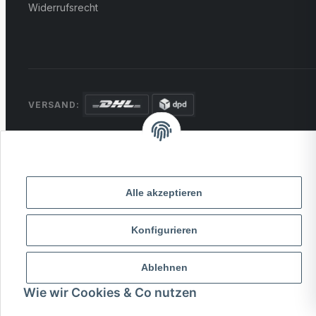
Widerrufsrecht
VERSAND:
ZAHLUNG:
PayPal
VISA
MasterCard
Rechnung
Überweisung
Alle akzeptieren
* Alle Preise inkl. gesetzlicher USt., zzgl.
Versand
Konfigurieren
© 2026 MCTRADE24. Alle Rechte vorbehalten.
Powered by
MD IT Solutions
Ablehnen
Wie wir Cookies & Co nutzen