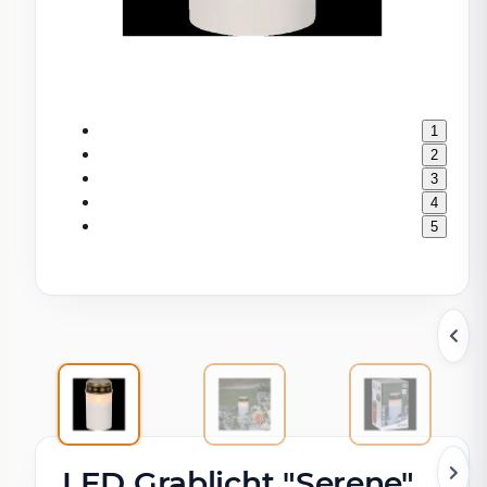
1
2
3
4
5
LED Grablicht "Serene"