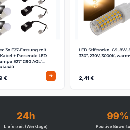
Tec 3x E27-Fassung mit
LED Stiftsockel G9, 8W,
Kabel + Passende LED
330°, 230V, 3000K, war
lampe E27"G90 AGL"
alweiß
9 €
2,41 €
24h
99%
Lieferzeit (Werktage)
Positive Bewert