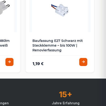
 880lm
Baufassung E27 Schwarz mit
mweiß
Steckklemme – bis 100W |
Renovierfassung
1,19 €
15+
ungen
Jahre Erfahrung