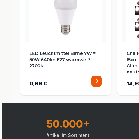
LED Leuchtmittel Birne 7W =
Chili
50W 640lm E27 warmweiß
15cm 
2700K
Glüh
neutr
0,99 €
14,9
50.000+
Artikel im Sortiment