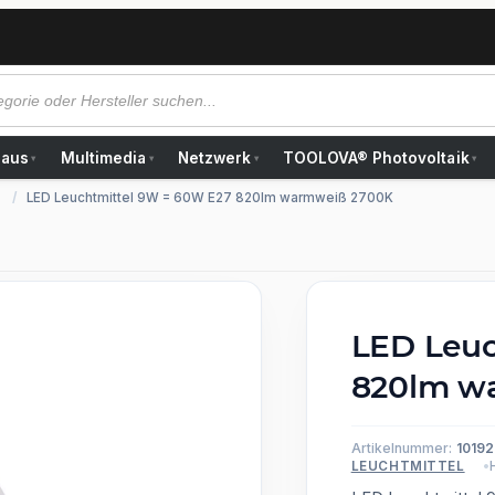
Haus
Multimedia
Netzwerk
TOOLOVA® Photovoltaik
▾
▾
▾
▾
LED Leuchtmittel 9W = 60W E27 820lm warmweiß 2700K
LED Leuc
820lm w
Artikelnummer:
10192
LEUCHTMITTEL