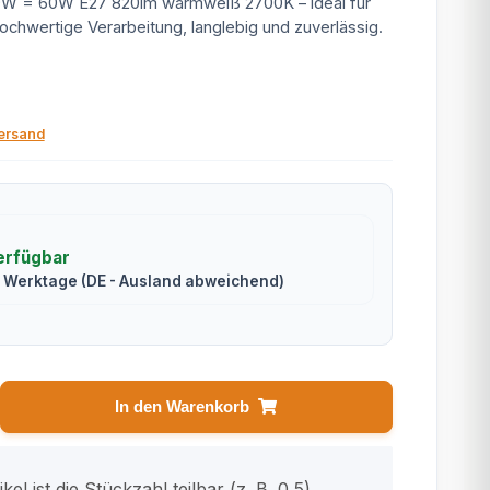
9W = 60W E27 820lm warmweiß 2700K – ideal für
ochwertige Verarbeitung, langlebig und zuverlässig.
ersand
erfügbar
7 Werktage
(DE - Ausland abweichend)
In den Warenkorb
kel ist die Stückzahl teilbar (z. B. 0,5).