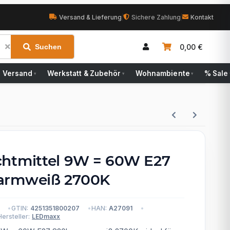
Versand & Lieferung
|
Sichere Zahlung
|
Kontakt
0,00 €
Suchen
Versand
Werkstatt & Zubehör
Wohnambiente
% Sale
▾
▾
▾
htmittel 9W = 60W E27
armweiß 2700K
GTIN:
4251351800207
HAN:
A27091
Hersteller:
LEDmaxx