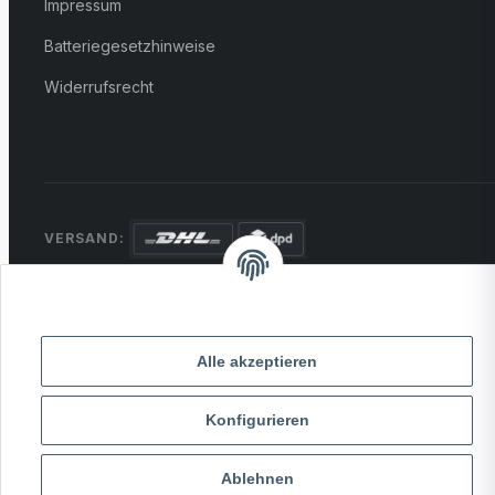
Impressum
Batteriegesetzhinweise
Widerrufsrecht
VERSAND:
ZAHLUNG:
PayPal
VISA
MasterCard
Rechnung
Überweisung
Alle akzeptieren
* Alle Preise inkl. gesetzlicher USt., zzgl.
Versand
Konfigurieren
© 2026 MCTRADE24. Alle Rechte vorbehalten.
Ablehnen
Powered by
MD IT Solutions