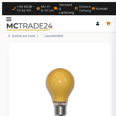
Versand
+49 6638 –
Mo–Fr
Sichere
|
&
|
|
Kontakt
72 92 101
8–16 Uhr
Zahlung
Lieferung
Zurück zur Liste
Leuchtmittel