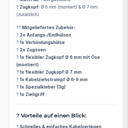
?
Zugkopf:
Ø 6 mm (montiert) & Ø 7 mm
(zusätzlich)
??
Mitgeliefertes Zubehör:
?
2x Anfangs-/Endhülsen
?
1x Verbindungshülse
?
2x Zugösen
?
1x flexibler Zugkopf Ø 6 mm mit Öse
(montiert)
?
1x flexibler Zugkopf Ø 7 mm
?
1x Kabelziehstrumpf Ø 6-9 mm
?
1x Spezialkleber (3g)
?
1x Ziehgriff
? Vorteile auf einen Blick:
?
Schnelles & einfaches Kabelverlegen