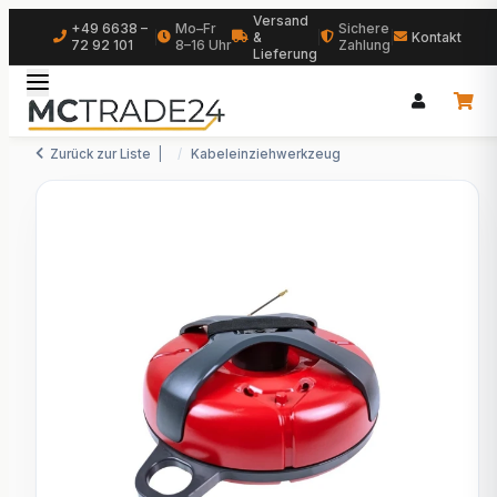
Versand
+49 6638 –
Mo–Fr
Sichere
|
&
|
|
Kontakt
72 92 101
8–16 Uhr
Zahlung
Lieferung
Zurück zur Liste
Kabeleinziehwerkzeug