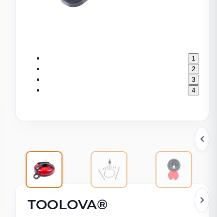
1
2
3
4
TOOLOVA®