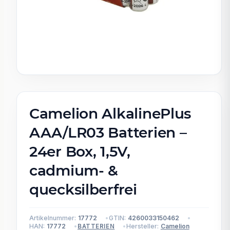
Camelion AlkalinePlus
AAA/LR03 Batterien –
24er Box, 1,5V,
cadmium- &
quecksilberfrei
Artikelnummer:
17772
GTIN:
4260033150462
HAN:
17772
Hersteller:
Camelion
BATTERIEN