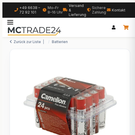
Versand
+49 6638 –
Mo–Fr
Sichere
|
&
|
|
Kontakt
72 92 101
8–16 Uhr
Zahlung
Lieferung
Zurück zur Liste
Batterien