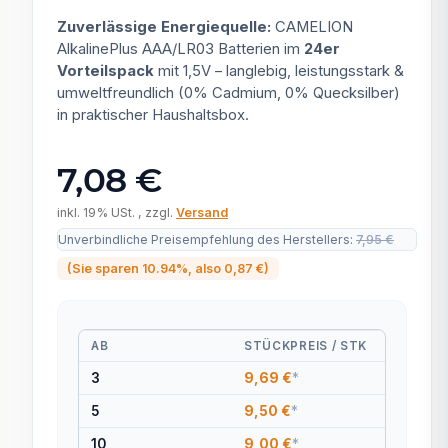
Zuverlässige Energiequelle:
CAMELION
AlkalinePlus AAA/LR03 Batterien im
24er
Vorteilspack
mit 1,5V – langlebig, leistungsstark &
umweltfreundlich (0% Cadmium, 0% Quecksilber)
in praktischer Haushaltsbox.
7,08 €
inkl. 19% USt. , zzgl.
Versand
Unverbindliche Preisempfehlung des Herstellers
:
7,95 €
(Sie sparen
10.94%
, also
0,87 €
)
AB
STÜCKPREIS / STK
3
9,69 €
*
5
9,50 €
*
10
9,00 €
*