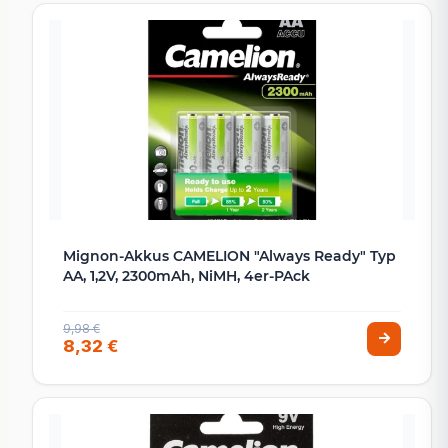
Mignon-Akkus CAMELION "Always Ready" Typ
AA, 1,2V, 2300mAh, NiMH, 4er-PAck
9,98 €
8,32 €