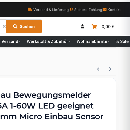
Versand & Lieferung
|
Sichere Zahlung
|
Kontakt
0,00 €
Suchen
Versand
Werkstatt & Zubehör
Wohnambiente
% Sale
▾
▾
▾
nbau Bewegungsmelder
5A 1-60W LED geeignet
mm Micro Einbau Sensor