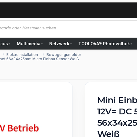
Haus
Multimedia
Netzwerk
TOOLOVA® Photovoltaik
▾
▾
▾
▾
Elektroinstallation
Bewegungsmelder
gnet 56x34x25mm Micro Einbau Sensor Weiß
Mini Ei
12V= DC 
56x34x25
Weiß