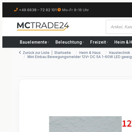
+49 6638 – 72 92 101
|
Mo–Fr 8–16 Uhr
Bauelemente
Beleuchtung
Freizeit
Heim & 
▾
▾
▾
Zurück zur Liste
Startseite
Heim & Haus
Haustechnik
Mini Einbau Bewegungsmelder 12V= DC 5A 1-60W LED geei