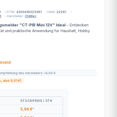
1
GTIN:
4250416323361
HAN:
22261
Hersteller:
Chilitec
R
smelder "CT-PIR Mini 12V" Ideal
– Entdecken
tät und praktische Anwendung für Haushalt, Hobby
ersand
empfehlung des Herstellers
:
14,95 €
%
, also
9,01 €
)
STÜCKPREIS / STK
5,94 €
*