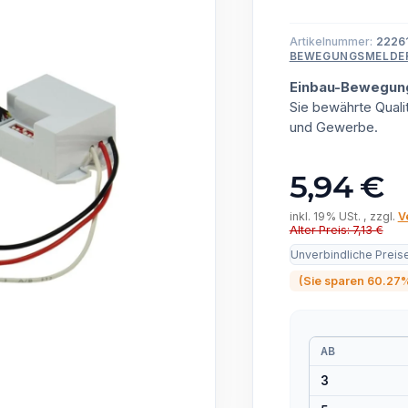
Artikelnummer:
2226
BEWEGUNGSMELDE
Einbau-Bewegung
Sie bewährte Quali
und Gewerbe.
5,94 €
inkl. 19% USt. , zzgl.
V
Alter Preis: 7,13 €
Unverbindliche Preis
(Sie sparen
60.27
AB
3