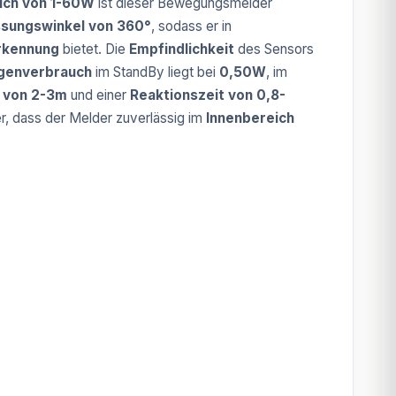
ich von 1-60W
ist dieser Bewegungsmelder
ssungswinkel von 360°
, sodass er in
rkennung
bietet. Die
Empfindlichkeit
des Sensors
igenverbrauch
im StandBy liegt bei
0,50W
, im
e von 2-3m
und einer
Reaktionszeit von 0,8-
er, dass der Melder zuverlässig im
Innenbereich