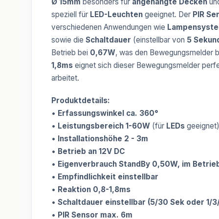
Ø 15mm
besonders für
angehängte Decken
un
speziell für
LED-Leuchten
geeignet. Der
PIR Se
verschiedenen Anwendungen wie
Lampensyst
sowie die
Schaltdauer
(einstellbar von
5 Sekund
Betrieb bei
0,67W
, was den Bewegungsmelder 
1,8ms
eignet sich dieser Bewegungsmelder perfek
arbeitet.
Produktdetails:
•
Erfassungswinkel ca. 360°
•
Leistungsbereich 1-60W
(für
LEDs
geeignet
•
Installationshöhe 2 - 3m
•
Betrieb an 12V DC
•
Eigenverbrauch StandBy 0,50W, im Betri
•
Empfindlichkeit einstellbar
•
Reaktion 0,8-1,8ms
•
Schaltdauer einstellbar (5/30 Sek oder 1/3
•
PIR Sensor max. 6m