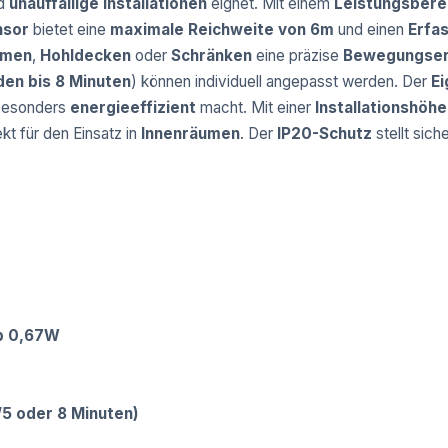
d
unauffällige Installationen
eignet. Mit einem
Leistungsbere
nsor
bietet eine
maximale Reichweite von 6m
und einen
Erfa
emen
,
Hohldecken
oder
Schränken
eine präzise
Bewegungse
en bis 8 Minuten
) können individuell angepasst werden. Der
E
besonders
energieeffizient
macht. Mit einer
Installationshöh
t für den Einsatz in
Innenräumen
. Der
IP20-Schutz
stellt sich
)
eb 0,67W
/5 oder 8 Minuten)