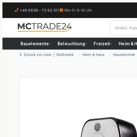
+49 6638 – 72 92 101
|
Mo–Fr 8–16 Uhr
Bauelemente
Beleuchtung
Freizeit
Heim & 
▾
▾
▾
Zurück zur Liste
Startseite
Heim & Haus
Haustechnik