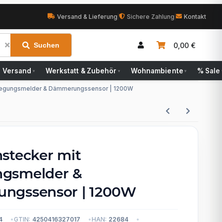
Versand & Lieferung
|
Sichere Zahlung
|
Kontakt
0,00 €
Suchen
Versand
Werkstatt & Zubehör
Wohnambiente
% Sale
▾
▾
▾
wegungsmelder & Dämmerungssensor | 1200W
stecker mit
gsmelder &
ngssensor | 1200W
4
GTIN:
4250416327017
HAN:
22684