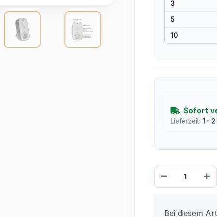
3
5
10
Sofort v
Lieferzeit:
1 - 
x
Bei diesem Arti