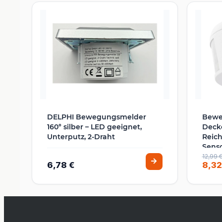
DELPHI Bewegungsmelder
Bewe
160° silber – LED geeignet,
Decke
Unterputz, 2-Draht
Reic
Sens
Weiß
12,99 
6,78 €
8,32