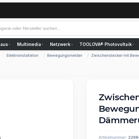
Haus
Multimedia
Netzwerk
TOOLOVA® Photovoltaik
▾
▾
▾
▾
Elektroinstallation
Bewegungsmelder
Zwischenstecker mit Be
Zwischen
Bewegun
Dämmeru
Artikelnummer:
2268