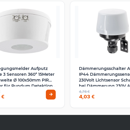
gungsmelder Aufputz
Dämmerungsschalter A
 3 Sensoren 360° 15Meter
IP44 Dämmerungssens
hweite Ø 100x50mm PIR
230Volt Lichtsensor Sch
or für Rundum Detektion
bei Dämmerung 230V A
Montage Ø 108x82mm
€
4,76 €
 €
4,03 €