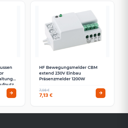
ussen
HF Bewegungsmelder CBM
or
extend 230V Einbau
altung
Präsenzmelder 1200W
ufputz
7,98 €
7,13 €