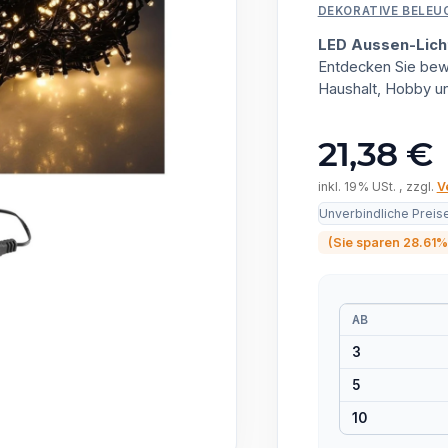
DEKORATIVE BELE
LED Aussen-Lic
Entdecken Sie bewä
Haushalt, Hobby u
21,38 €
inkl. 19% USt. , zzgl.
V
Unverbindliche Preis
(Sie sparen
28.61%
AB
3
5
10