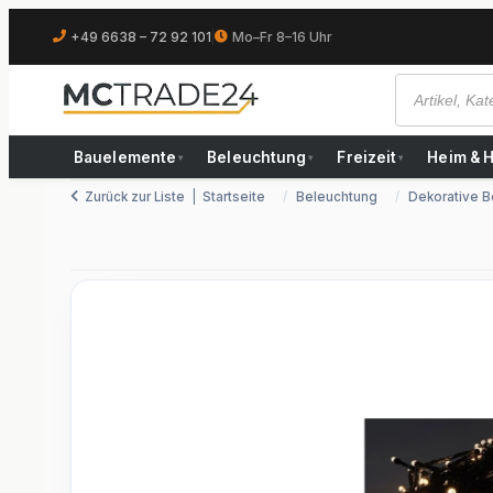
+49 6638 – 72 92 101
|
Mo–Fr 8–16 Uhr
Bauelemente
Beleuchtung
Freizeit
Heim & 
▾
▾
▾
Zurück zur Liste
Startseite
Beleuchtung
Dekorative B