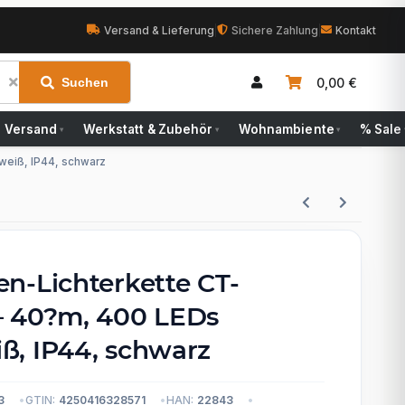
Versand & Lieferung
|
Sichere Zahlung
|
Kontakt
0,00 €
Suchen
Versand
Werkstatt & Zubehör
Wohnambiente
% Sale
▾
▾
▾
weiß, IP44, schwarz
n-Lichterkette CT-
 40?m, 400 LEDs
, IP44, schwarz
3
GTIN:
4250416328571
HAN:
22843