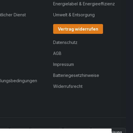
Energielabel & Energieeffizienz
licher Dienst
Umwelt & Entsorgung
Vertrag widerrufen
Datenschutz
AGB
Impressum
Batteriegesetzhinweise
hlungsbedingungen
Widerrufsrecht
Pal
VISA
MasterCard
Rechnung
Überweisung