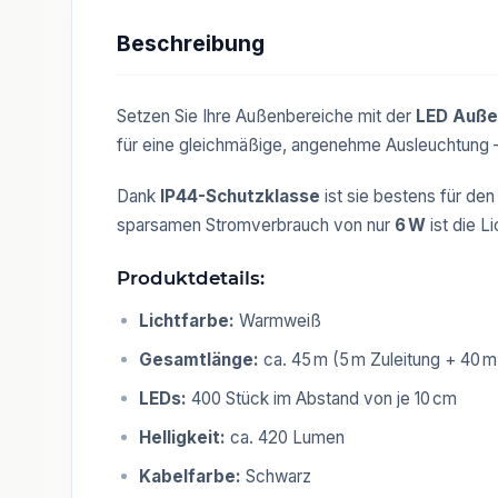
Beschreibung
Setzen Sie Ihre Außenbereiche mit der
LED Auße
für eine gleichmäßige, angenehme Ausleuchtung –
Dank
IP44-Schutzklasse
ist sie bestens für den
sparsamen Stromverbrauch von nur
6 W
ist die L
Produktdetails:
Lichtfarbe:
Warmweiß
Gesamtlänge:
ca. 45 m (5 m Zuleitung + 40 
LEDs:
400 Stück im Abstand von je 10 cm
Helligkeit:
ca. 420 Lumen
Kabelfarbe:
Schwarz