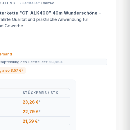
Hersteller:
Chilitec
UCHTUNG
hterkette "CT-ALK400" 40m Wunderschöne
–
hrte Qualität und praktische Anwendung für
nd Gewerbe.
ersand
empfehlung des Herstellers
:
29,95 €
, also
8,57 €
)
STÜCKPREIS / STK
23,26 €
*
22,79 €
*
21,59 €
*