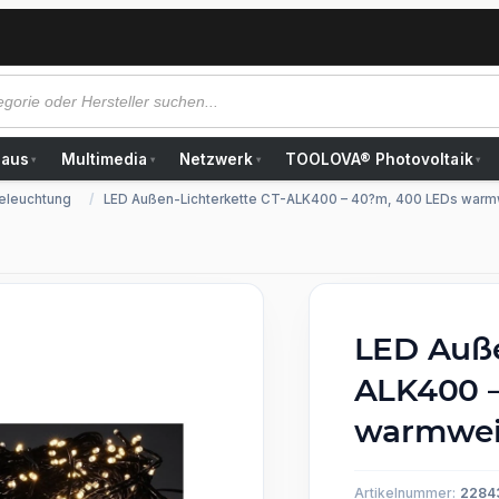
Haus
Multimedia
Netzwerk
TOOLOVA® Photovoltaik
▾
▾
▾
▾
eleuchtung
LED Außen-Lichterkette CT-ALK400 – 40?m, 400 LEDs warm
LED Auße
ALK400 –
warmweiß
Artikelnummer:
2284