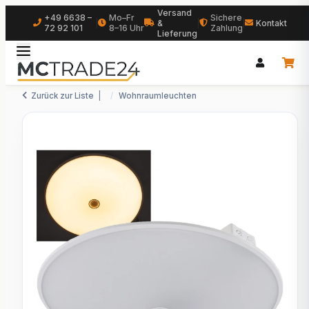
Versand
+49 6638 –
Mo–Fr
Sichere
|
&
|
|
Kontakt
72 92 101
8–16 Uhr
Zahlung
Lieferung
Zurück zur Liste
Wohnraumleuchten