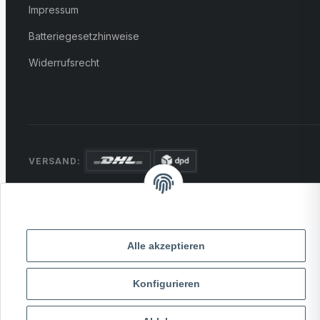
Impressum
Batteriegesetzhinweise
Widerrufsrecht
VERSAND:
ZAHLUNG:
PayPal
VISA
MasterCard
Rechnung
Überweisung
Alle akzeptieren
* Alle Preise inkl. gesetzlicher USt., zzgl.
Versand
Konfigurieren
© 2026 MCTRADE24. Alle Rechte vorbehalten.
Powered by
MD IT Solutions