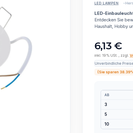
Hers
LED LAMPEN
LED-Einbauleuch
Entdecken Sie bewä
Haushalt, Hobby u
6,13 €
inkl. 19% USt. , zzgl.
V
Unverbindliche Preis
(Sie sparen
38.39
AB
3
5
10