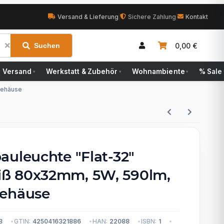
Versand & Lieferung
|
Sichere Zahlung
|
Kontakt
0,00 €
Suchen
Versand
Werkstatt & Zubehör
Wohnambiente
% Sale
▾
▾
▾
Gehäuse
auleuchte "Flat-32"
ß 80x32mm, 5W, 590lm,
Gehäuse
8
GTIN:
4250416321886
HAN:
22088
ISBN:
1