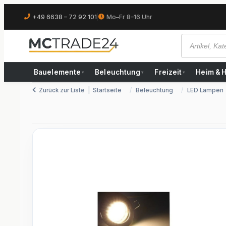
+49 6638 – 72 92 101
|
Mo–Fr 8–16 Uhr
Bauelemente
Beleuchtung
Freizeit
Heim & 
▾
▾
▾
Zurück zur Liste
Startseite
Beleuchtung
LED Lampen