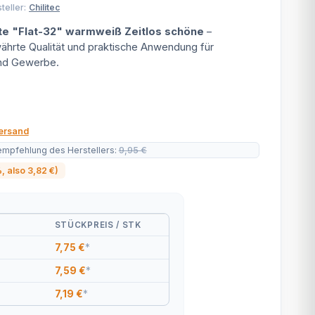
teller:
Chilitec
te "Flat-32" warmweiß Zeitlos schöne
–
hrte Qualität und praktische Anwendung für
nd Gewerbe.
ersand
empfehlung des Herstellers
:
9,95 €
%
, also
3,82 €
)
STÜCKPREIS / STK
7,75 €
*
7,59 €
*
7,19 €
*