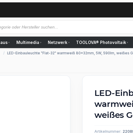
Haus
Multimedia
Netzwerk
TOOLOVA® Photovoltaik
▾
▾
▾
▾
LED-Einbauleuchte "Flat-32" warmweiß 80x32mm, 5W, 590lm, weißes 
LED-Einb
warmwei
weißes 
Artikelnummer:
2208