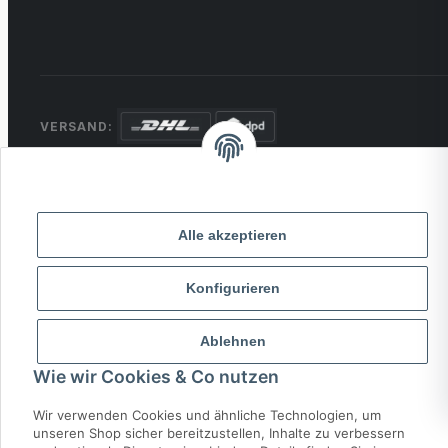
VERSAND:
ZAHLUNG:
PayPal
VISA
MasterCard
Rechnung
Überweisung
Alle akzeptieren
* Alle Preise inkl. gesetzlicher USt., zzgl.
Versand
Konfigurieren
© 2026 MCTRADE24. Alle Rechte vorbehalten.
Ablehnen
Powered by
MD IT Solutions
Wie wir Cookies & Co nutzen
Wir verwenden Cookies und ähnliche Technologien, um
unseren Shop sicher bereitzustellen, Inhalte zu verbessern