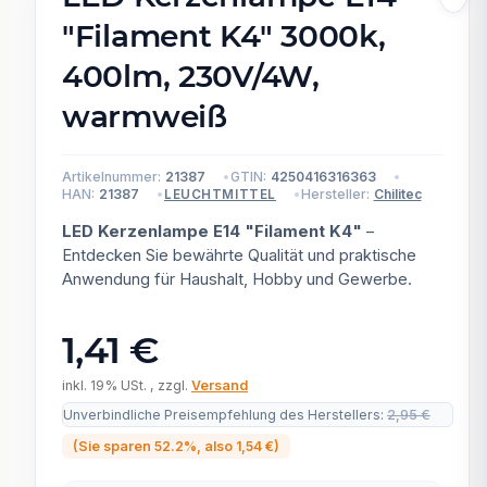
"Filament K4" 3000k,
400lm, 230V/4W,
warmweiß
Artikelnummer:
21387
GTIN:
4250416316363
HAN:
21387
Hersteller:
Chilitec
LEUCHTMITTEL
LED Kerzenlampe E14 "Filament K4"
–
Entdecken Sie bewährte Qualität und praktische
Anwendung für Haushalt, Hobby und Gewerbe.
1,41 €
inkl. 19% USt. , zzgl.
Versand
Unverbindliche Preisempfehlung des Herstellers
:
2,95 €
(Sie sparen
52.2%
, also
1,54 €
)