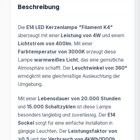
Beschreibung
Die
E14 LED Kerzenlampe "Filament K4"
überzeugt mit einer
Leistung von 4W
und einem
Lichtstrom von 400lm
. Mit einer
Farbtemperatur von 3000K
erzeugt diese
Lampe
warmweißes Licht
, das eine gemütliche
Atmosphäre schafft. Der
Leuchtwinkel von 360°
ermöglicht eine gleichmäßige Ausleuchtung der
Umgebung.
Mit einer
Lebensdauer von 20.000 Stunden
und
15.000 Schaltzyklen
ist diese Lampe
besonders langlebig und zuverlässig. Der
E14
Sockel
sorgt für eine einfache Installation in
gängige Leuchten. Der
Leistungsfaktor von
>0,5
und der
Verbrauch von 4kWh/1000h