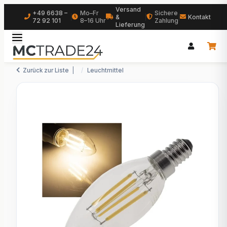
Versand
+49 6638 –
Mo–Fr
Sichere
|
&
|
|
Kontakt
72 92 101
8–16 Uhr
Zahlung
Lieferung
Zurück zur Liste
Leuchtmittel