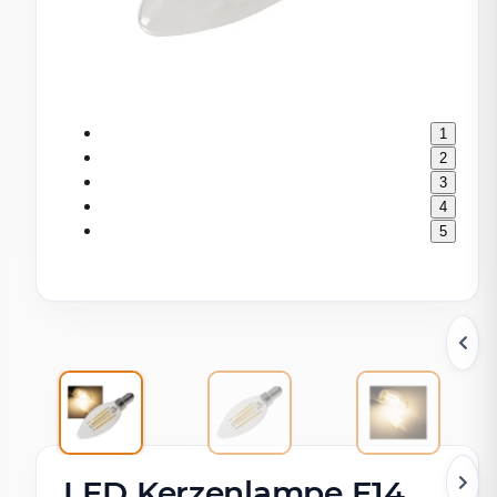
1
2
3
4
5
LED Kerzenlampe E14