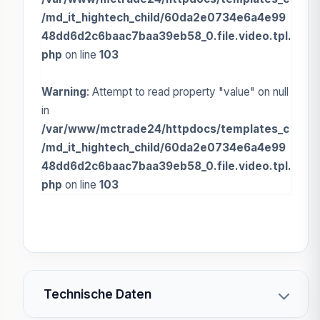
/md_it_hightech_child/60da2e0734e6a4e99
48dd6d2c6baac7baa39eb58_0.file.video.tpl.
php
on line
103
Warning
: Attempt to read property "value" on null
in
/var/www/mctrade24/httpdocs/templates_c
/md_it_hightech_child/60da2e0734e6a4e99
48dd6d2c6baac7baa39eb58_0.file.video.tpl.
php
on line
103
Technische Daten