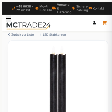
Versand
+49 6638 –
Mo–Fr
Sichere
|
&
|
|
Kontakt
72 92 101
8–16 Uhr
Zahlung
Lieferung
Zurück zur Liste
LED Stabkerzen