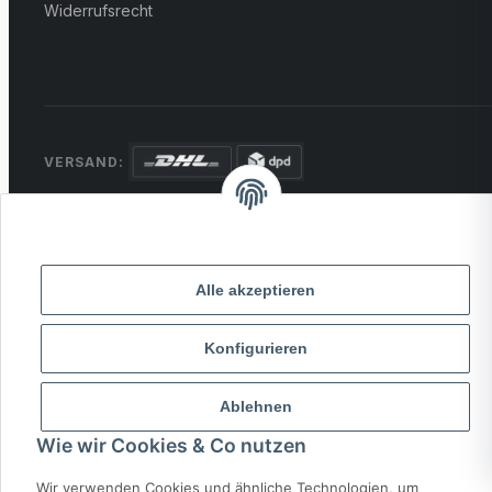
Widerrufsrecht
VERSAND:
ZAHLUNG:
PayPal
VISA
MasterCard
Rechnung
Überweisung
Alle akzeptieren
* Alle Preise inkl. gesetzlicher USt., zzgl.
Versand
Konfigurieren
© 2026 MCTRADE24. Alle Rechte vorbehalten.
Powered by
MD IT Solutions
Ablehnen
Wie wir Cookies & Co nutzen
Wir verwenden Cookies und ähnliche Technologien, um