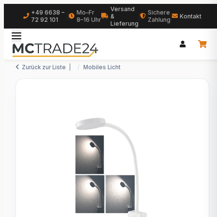
Versand
+49 6638 –
Mo–Fr
Sichere
|
&
|
|
Kontakt
72 92 101
8–16 Uhr
Zahlung
Lieferung
Zurück zur Liste
Mobiles Licht