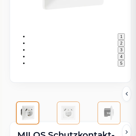
1
2
3
4
5
MILOS Schutzkontakt-