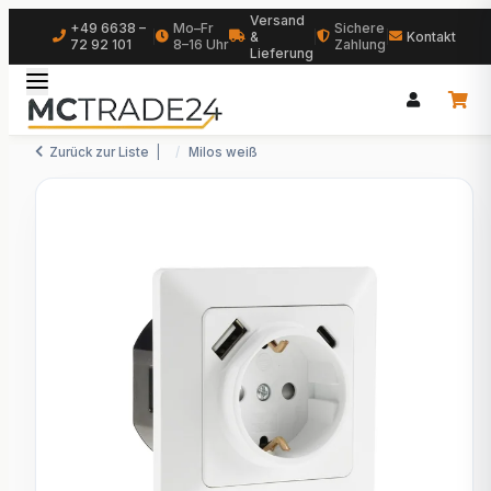
Versand
+49 6638 –
Mo–Fr
Sichere
|
&
|
|
Kontakt
72 92 101
8–16 Uhr
Zahlung
Lieferung
Zurück zur Liste
Milos weiß