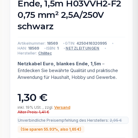
Ende, 1,5m H03VVH2-F2
0,75 mm² 2,5A/250V
schwarz
Artikelnummer:
18569
GTIN:
4250416320995
HAN:
18569
ISBN:
1
NETZLEITUNGEN
Hersteller:
Chilitec
Netzkabel Euro, blankes Ende, 1,5m
–
Entdecken Sie bewährte Qualität und praktische
Anwendung für Haushalt, Hobby und Gewerbe.
1,30 €
inkl. 19% USt. , zzgl.
Versand
Alter Preis: 1,41 €
Unverbindliche Preisempfehlung des Herstellers
:
2,95 €
(Sie sparen
55.93%
, also
1,65 €
)