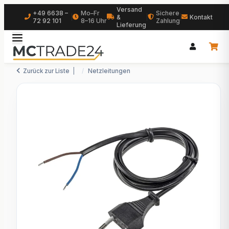
Versand
+49 6638 –
Mo–Fr
Sichere
|
&
|
|
Kontakt
72 92 101
8–16 Uhr
Zahlung
Lieferung
Zurück zur Liste
Netzleitungen