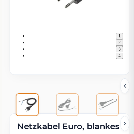
1
2
3
4
Netzkabel Euro, blankes