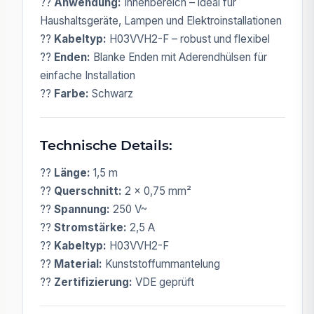
??
Anwendung:
Innenbereich – ideal für
Haushaltsgeräte, Lampen und Elektroinstallationen
??
Kabeltyp:
H03VVH2-F – robust und flexibel
??
Enden:
Blanke Enden mit Aderendhülsen für
einfache Installation
??
Farbe:
Schwarz
Technische Details:
??
Länge:
1,5 m
??
Querschnitt:
2 x 0,75 mm²
??
Spannung:
250 V~
??
Stromstärke:
2,5 A
??
Kabeltyp:
H03VVH2-F
??
Material:
Kunststoffummantelung
??
Zertifizierung:
VDE geprüft