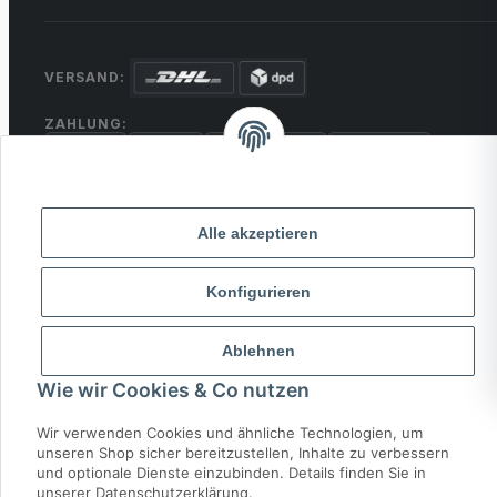
VERSAND:
ZAHLUNG:
PayPal
VISA
MasterCard
Rechnung
Überweisung
* Alle Preise inkl. gesetzlicher USt., zzgl.
Versand
Alle akzeptieren
Konfigurieren
© 2026 MCTRADE24. Alle Rechte vorbehalten.
Powered by
MD IT Solutions
Ablehnen
Wie wir Cookies & Co nutzen
Wir verwenden Cookies und ähnliche Technologien, um
unseren Shop sicher bereitzustellen, Inhalte zu verbessern
und optionale Dienste einzubinden. Details finden Sie in
unserer Datenschutzerklärung.