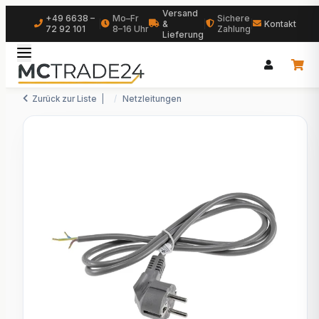
Versand
+49 6638 –
Mo–Fr
Sichere
|
&
|
|
Kontakt
72 92 101
8–16 Uhr
Zahlung
Lieferung
Zurück zur Liste
Netzleitungen