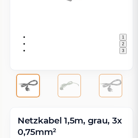
1
2
3
Netzkabel 1,5m, grau, 3x
0,75mm²