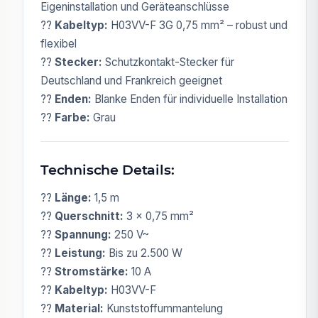
Eigeninstallation und Geräteanschlüsse
??
Kabeltyp:
H03VV-F 3G 0,75 mm² – robust und
flexibel
??
Stecker:
Schutzkontakt-Stecker für
Deutschland und Frankreich geeignet
??
Enden:
Blanke Enden für individuelle Installation
??
Farbe:
Grau
Technische Details:
??
Länge:
1,5 m
??
Querschnitt:
3 x 0,75 mm²
??
Spannung:
250 V~
??
Leistung:
Bis zu 2.500 W
??
Stromstärke:
10 A
??
Kabeltyp:
H03VV-F
??
Material:
Kunststoffummantelung