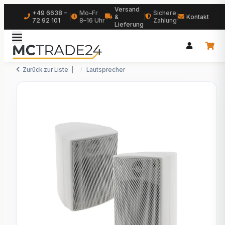
Versand
+49 6638 –
Mo–Fr
Sichere
|
&
|
|
Kontakt
72 92 101
8–16 Uhr
Zahlung
Lieferung
Zurück zur Liste
Lautsprecher