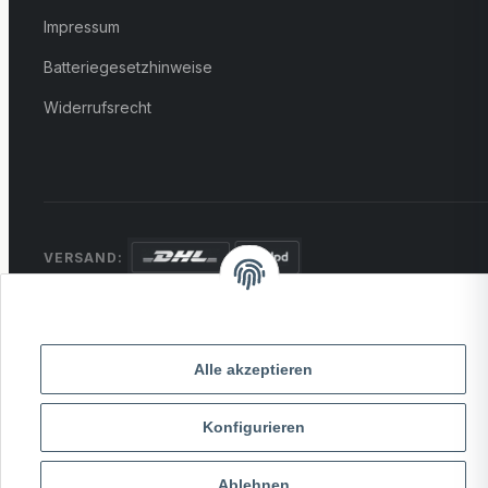
Impressum
Batteriegesetzhinweise
Widerrufsrecht
VERSAND:
ZAHLUNG:
PayPal
VISA
MasterCard
Rechnung
Überweisung
Alle akzeptieren
* Alle Preise inkl. gesetzlicher USt., zzgl.
Versand
Konfigurieren
© 2026 MCTRADE24. Alle Rechte vorbehalten.
Ablehnen