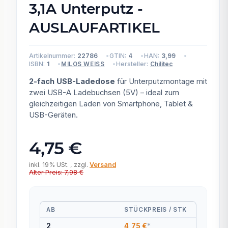
3,1A Unterputz -
AUSLAUFARTIKEL
Artikelnummer:
22786
GTIN:
4
HAN:
3,99
ISBN:
1
Hersteller:
Chilitec
MILOS WEISS
2-fach USB-Ladedose
für Unterputzmontage mit
zwei USB-A Ladebuchsen (5V) – ideal zum
gleichzeitigen Laden von Smartphone, Tablet &
USB-Geräten.
4,75 €
inkl. 19% USt. , zzgl.
Versand
Alter Preis: 7,98 €
AB
STÜCKPREIS / STK
2
4,75 €
*