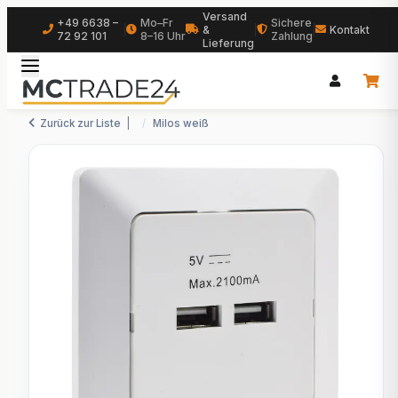
Versand
+49 6638 –
Mo–Fr
Sichere
|
&
|
|
Kontakt
72 92 101
8–16 Uhr
Zahlung
Lieferung
Zurück zur Liste
Milos weiß