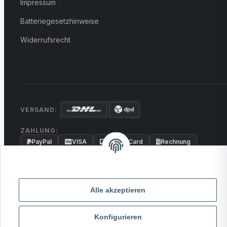
Impressum
Batteriegesetzhinweise
Widerrufsrecht
VERSAND:
ZAHLUNG:
PayPal
VISA
MasterCard
Rechnung
Überweisung
* Alle Preise inkl. gesetzlicher USt., zzgl.
Versand
Alle akzeptieren
© 2026 MCTRADE24. Alle Rechte vorbehalten.
Konfigurieren
Powered by
MD IT Solutions