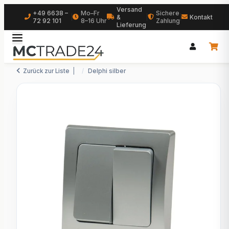
Versand
+49 6638 –
Mo–Fr
Sichere
|
&
|
|
Kontakt
72 92 101
8–16 Uhr
Zahlung
Lieferung
Zurück zur Liste
Delphi silber