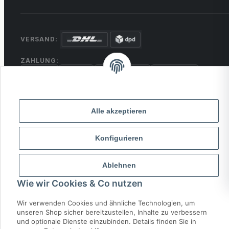
VERSAND:
ZAHLUNG:
PayPal
VISA
MasterCard
Rechnung
Überweisung
* Alle Preise inkl. gesetzlicher USt., zzgl.
Versand
Alle akzeptieren
Konfigurieren
© 2026 MCTRADE24. Alle Rechte vorbehalten.
Powered by
MD IT Solutions
Ablehnen
Wie wir Cookies & Co nutzen
Wir verwenden Cookies und ähnliche Technologien, um
unseren Shop sicher bereitzustellen, Inhalte zu verbessern
und optionale Dienste einzubinden. Details finden Sie in