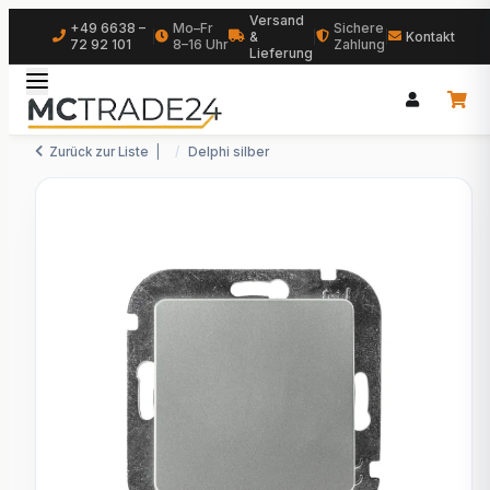
Versand
+49 6638 –
Mo–Fr
Sichere
|
&
|
|
Kontakt
72 92 101
8–16 Uhr
Zahlung
Lieferung
Zurück zur Liste
Delphi silber