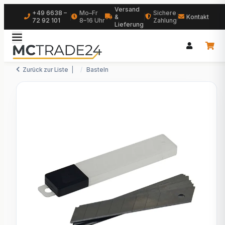
Versand
+49 6638 –
Mo–Fr
Sichere
|
&
|
|
Kontakt
72 92 101
8–16 Uhr
Zahlung
Lieferung
Zurück zur Liste
Basteln