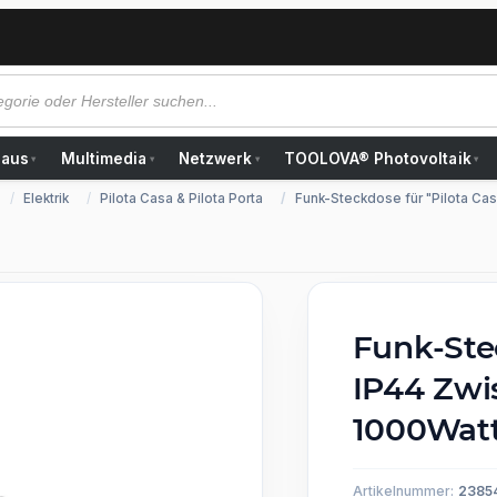
Haus
Multimedia
Netzwerk
TOOLOVA® Photovoltaik
▾
▾
▾
▾
Elektrik
Pilota Casa & Pilota Porta
Funk-Steckdose für "Pilota Ca
Funk-Stec
IP44 Zwi
1000Wat
Artikelnummer:
2385