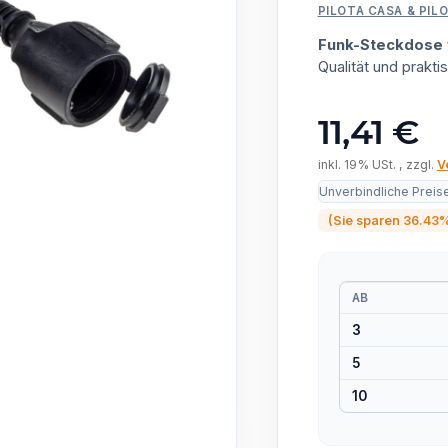
PILOTA CASA & PIL
Funk-Steckdose f
Qualität und prak
11,41 €
inkl. 19% USt. , zzgl.
V
Unverbindliche Preis
(Sie sparen
36.43
AB
3
5
10