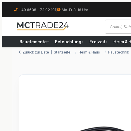
+49 6638 – 72 92 101
|
Mo–Fr 8–16 Uhr
Bauelemente
Beleuchtung
Freizeit
Heim & 
▾
▾
▾
Zurück zur Liste
Startseite
Heim & Haus
Haustechnik