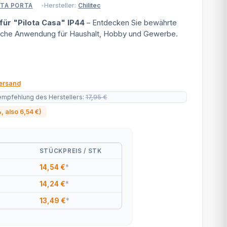
Hersteller:
Chilitec
OTA PORTA
ür "Pilota Casa" IP44
– Entdecken Sie bewährte
tische Anwendung für Haushalt, Hobby und Gewerbe.
ersand
empfehlung des Herstellers
:
17,95 €
%
, also
6,54 €
)
STÜCKPREIS / STK
14,54 €
*
14,24 €
*
13,49 €
*