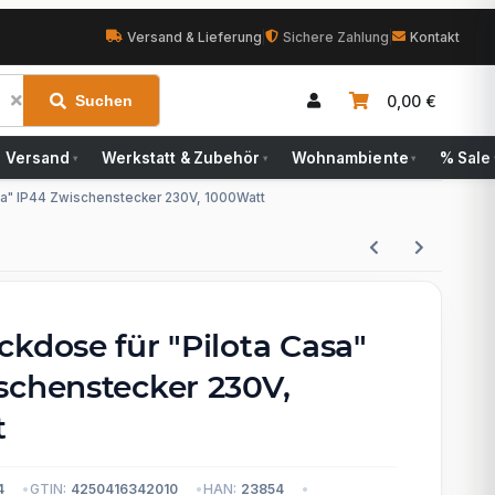
Versand & Lieferung
|
Sichere Zahlung
|
Kontakt
0,00 €
Suchen
Versand
Werkstatt & Zubehör
Wohnambiente
% Sale
▾
▾
▾
sa" IP44 Zwischenstecker 230V, 1000Watt
kdose für "Pilota Casa"
schenstecker 230V,
t
4
GTIN:
4250416342010
HAN:
23854