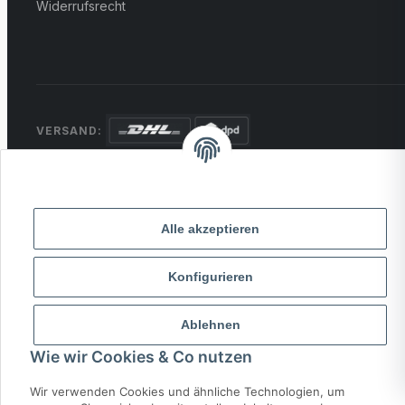
Widerrufsrecht
VERSAND:
ZAHLUNG:
PayPal
VISA
MasterCard
Rechnung
Überweisung
Alle akzeptieren
* Alle Preise inkl. gesetzlicher USt., zzgl.
Versand
Konfigurieren
© 2026 MCTRADE24. Alle Rechte vorbehalten.
Ablehnen
Powered by
MD IT Solutions
Wie wir Cookies & Co nutzen
Wir verwenden Cookies und ähnliche Technologien, um