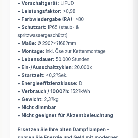
•
Vorschaltgerät:
LIFUD
•
Leistungsfaktor:
>0,98
•
Farbwiedergabe (RA):
>80
•
Schutzart:
IP65 (staub- &
spritzwassergeschützt)
•
Maße:
Ø 290?×?168?mm
•
Montage:
Inkl. Öse zur Kettenmontage
•
Lebensdauer:
50.000 Stunden
•
Ein-/Ausschaltzyklen:
20.000x
•
Startzeit:
<0,2?Sek.
•
Energieeffizienzklasse:
D
•
Verbrauch / 1000?h:
152?kWh
•
Gewicht:
2,3?kg
•
Nicht dimmbar
•
Nicht geeignet für Akzentbeleuchtung
Ersetzen Sie Ihre alten Dampflampen –
sparen Sie Energie und Geld mit moderner