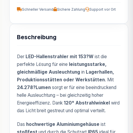
Schneller Versand
Sichere Zahlung
Support vor Ort
Beschreibung
Der
LED-Hallenstrahler mit 153?W
ist die
perfekte Lösung für eine
leistungsstarke,
gleichmäßige Ausleuchtung
in
Lagerhallen,
Produktionsstätten oder Werkstätten
. Mit
24.278?Lumen
sorgt er für eine beeindruckend
helle Ausleuchtung – bei gleichzeitig hoher
Energieeffizienz. Dank
120° Abstrahlwinkel
wird
das Licht breit gestreut und optimal verteilt.
Das
hochwertige Aluminiumgehäuse
ist
stoßfest
und durch die Schutzart
IP65
ideal für