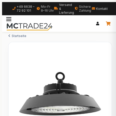
Versand
+49 6638 –
Mo–Fr
Sichere
|
&
|
|
Kontakt
72 92 101
8–16 Uhr
Zahlung
Lieferung
Startseite