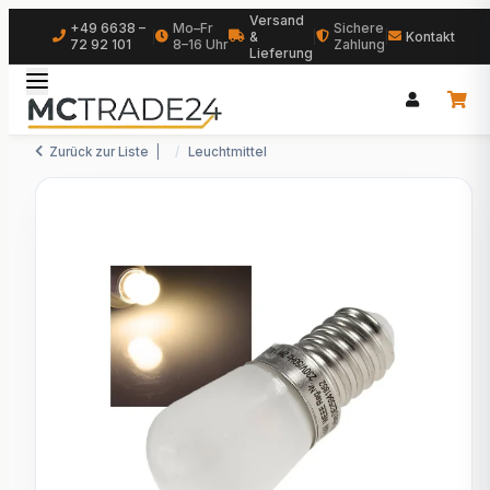
Versand
+49 6638 –
Mo–Fr
Sichere
|
&
|
|
Kontakt
72 92 101
8–16 Uhr
Zahlung
Lieferung
Zurück zur Liste
Leuchtmittel