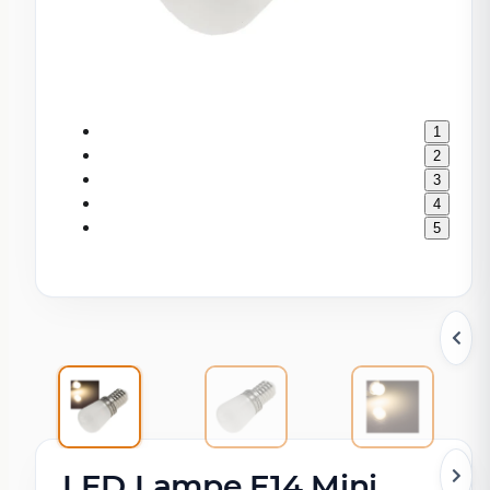
1
2
3
4
5
LED Lampe E14 Mini,