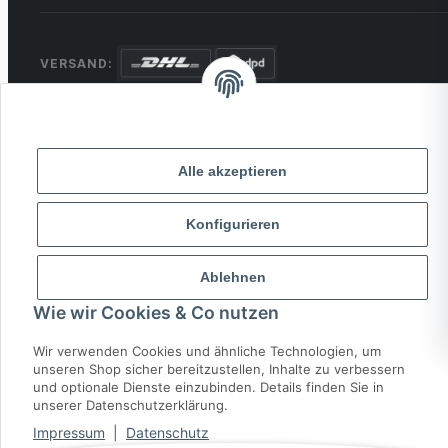
VERSAND:
ZAHLUNG:
PayPal
VISA
MasterCard
Rechnung
Überweisung
Alle akzeptieren
* Alle Preise inkl. gesetzlicher USt., zzgl.
Versand
Konfigurieren
© 2026 MCTRADE24. Alle Rechte vorbehalten.
Ablehnen
Powered by
MD IT Solutions
Wie wir Cookies & Co nutzen
Wir verwenden Cookies und ähnliche Technologien, um
unseren Shop sicher bereitzustellen, Inhalte zu verbessern
und optionale Dienste einzubinden. Details finden Sie in
unserer Datenschutzerklärung.
Impressum
|
Datenschutz