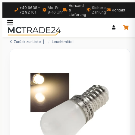
Versand
+49 6638 –
Mo–Fr
Sichere
|
&
|
|
Kontakt
72 92 101
8–16 Uhr
Zahlung
Lieferung
Zurück zur Liste
Leuchtmittel