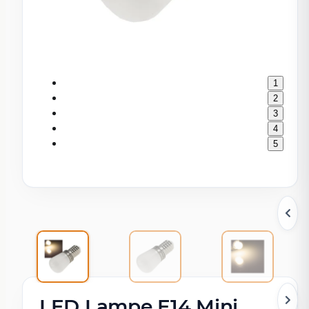
1
2
3
4
5
LED Lampe E14 Mini,