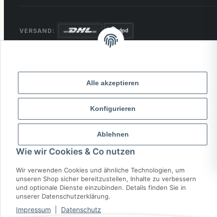
VERSAND:
ZAHLUNG:
PayPal
VISA
MasterCard
Rechnung
Überweisung
Alle akzeptieren
* Alle Preise inkl. gesetzlicher USt., zzgl.
Versand
Konfigurieren
© 2026 MCTRADE24. Alle Rechte vorbehalten.
Ablehnen
Powered by
MD IT Solutions
Wie wir Cookies & Co nutzen
Wir verwenden Cookies und ähnliche Technologien, um
unseren Shop sicher bereitzustellen, Inhalte zu verbessern
und optionale Dienste einzubinden. Details finden Sie in
unserer Datenschutzerklärung.
Impressum
|
Datenschutz