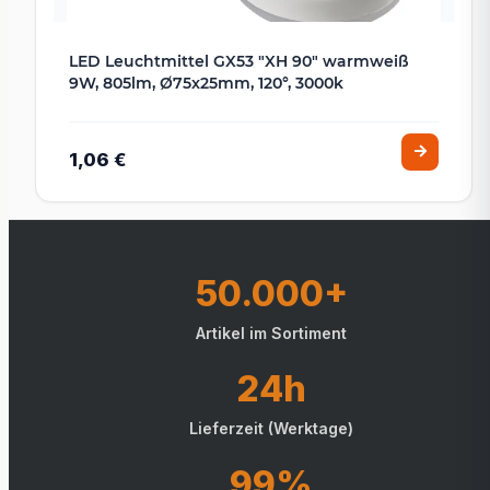
LED Leuchtmittel GX53 "XH 90" warmweiß
9W, 805lm, Ø75x25mm, 120°, 3000k
1,06 €
50.000+
Artikel im Sortiment
24h
Lieferzeit (Werktage)
99%