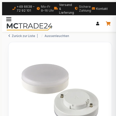
Versand
+49 6638 –
Mo–Fr
Sichere
|
&
|
|
Kontakt
72 92 101
8–16 Uhr
Zahlung
Lieferung
Zurück zur Liste
Aussenleuchten