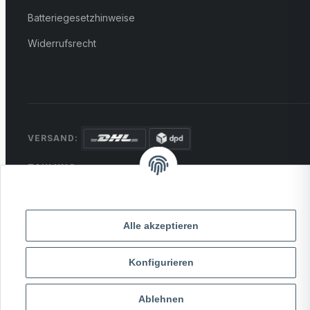
Batteriegesetzhinweise
Widerrufsrecht
VERSAND:
ZAHLUNG:
PayPal
VISA
MasterCard
Rechnung
Überweisung
Alle akzeptieren
* Alle Preise inkl. gesetzlicher USt., zzgl.
Versand
Konfigurieren
© 2026 MCTRADE24. Alle Rechte vorbehalten.
Powered by
MD IT Solutions
Ablehnen