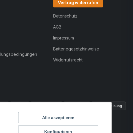
Vertrag widerrufen
Datenschutz
AGB
Impressum
Batteriegesetzhinweise
hlungsbedingungen
Widerrufsrecht
Pal
VISA
MasterCard
Rechnung
Überweisung
Alle akzeptieren
Konfigurieren