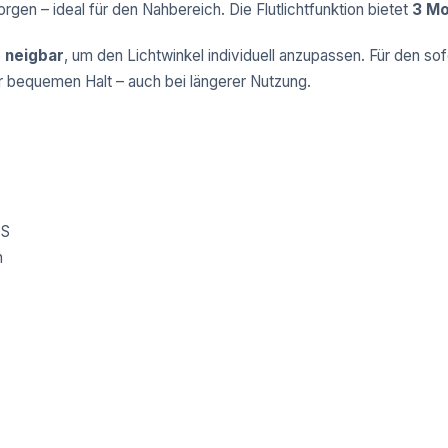
rgen – ideal für den Nahbereich. Die Flutlichtfunktion bietet
3 Mo
e
neigbar
, um den Lichtwinkel individuell anzupassen. Für den so
ür bequemen Halt – auch bei längerer Nutzung.
OS
n