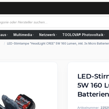
Haus
Multimedia
Netzwerk
TOOLOVA® Photovoltaik
▾
▾
▾
▾
LED-Stirnlampe "HeadLight CREE" 5W 160 Lumen, inkl. 3x Micro Batterie
LED-Stir
5W 160 L
Batterie
Artikelnummer:
2252