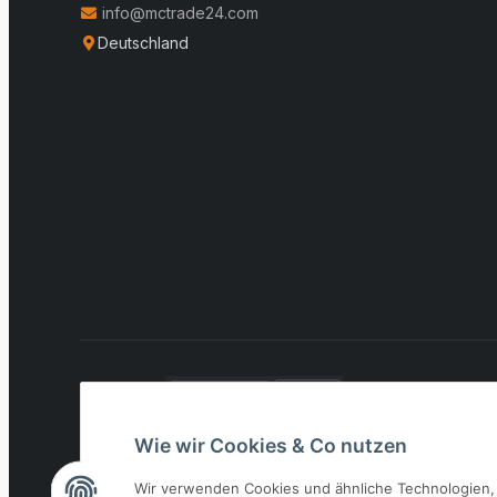
info@mctrade24.com
Deutschland
VERSAND:
* Alle Preise inkl. gesetzlicher USt., zzgl.
Versand
Wie wir Cookies & Co nutzen
Wir verwenden Cookies und ähnliche Technologien, 