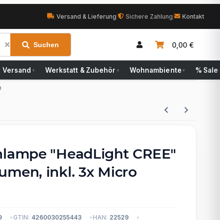
Versand & Lieferung
|
Sichere Zahlung
|
Kontakt
0,00 €
Suchen
Versand
Werkstatt & Zubehör
Wohnambiente
% Sale
▾
▾
▾
n
nlampe "HeadLight CREE"
umen, inkl. 3x Micro
n
9
GTIN:
4260030255443
HAN:
22529