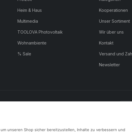
Heim & Haus
Kooperationen
Multimedia
Unser Sortiment
TOOLOVA Photovoltaik
Wir über uns
Wohnambiente
Kontakt
% Sale
Versand und Za
Newsletter
ZAHLUNG:
Pay
um unseren Shop sicher bereitzustellen, Inhalte zu verbessern und