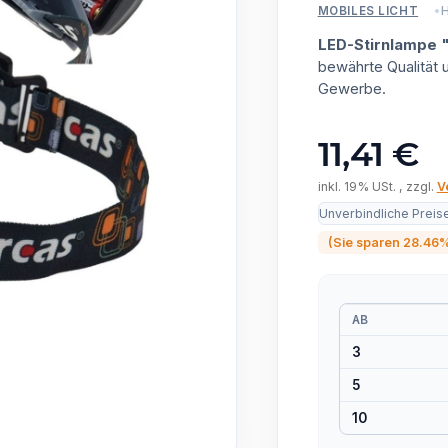
H
MOBILES LICHT
LED-Stirnlampe 
bewährte Qualität
Gewerbe.
11,41 €
inkl. 19% USt. , zzgl.
V
Unverbindliche Preis
(Sie sparen
28.46
AB
3
5
10