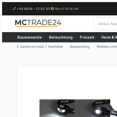
+49 6638 – 72 92 101
|
Mo–Fr 8–16 Uhr
Bauelemente
Beleuchtung
Freizeit
Heim & 
▾
▾
▾
Zurück zur Liste
Startseite
Beleuchtung
Mobiles Licht