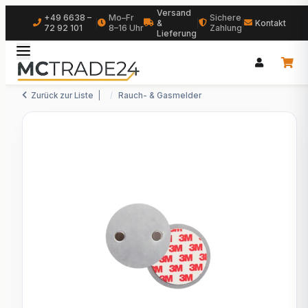
Versand
+49 6638 –
Mo–Fr
Sichere
|
&
|
|
Kontakt
72 92 101
8–16 Uhr
Zahlung
Lieferung
Zurück zur Liste
Rauch- & Gasmelder