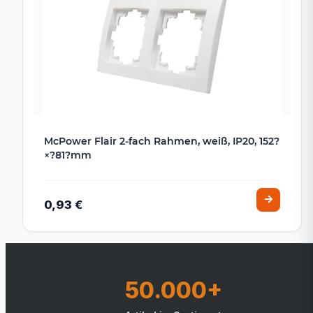
McPower Flair 2-fach Rahmen, weiß, IP20, 152?
×?81?mm
0,93 €
50.000+