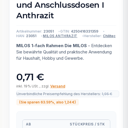
und Anschlussdosen I
Anthrazit
Artikelnummer:
23051
GTIN:
4250416331359
HAN:
23051
Hersteller:
Chilitec
MILOS ANTHRAZIT
MILOS 1-fach Rahmen Die MILOS
– Entdecken
Sie bewährte Qualität und praktische Anwendung
für Haushalt, Hobby und Gewerbe.
0,71 €
inkl. 19% USt. , zzgl.
Versand
Unverbindliche Preisempfehlung des Herstellers
:
1,95 €
(Sie sparen
63.59%
, also
1,24 €
)
AB
STÜCKPREIS / STK