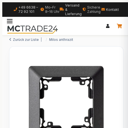
Versand
+49 6638 –
Mo–Fr
Sichere
|
&
|
|
Kontakt
72 92 101
8–16 Uhr
Zahlung
Lieferung
Zurück zur Liste
Milos anthrazit