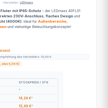
Hersteller:
LEDmaxx
-Fluter mit IP65-Schutz
– der LEDmaxx 40FL01
irekten 230V-Anschluss
,
flaches Design
und
cht (4000K)
. Ideal für
Außenbereiche
,
onen
und vielseitige Beleuchtungskonzepte!
ersand
empfehlung des Herstellers
:
19,99 €
, also
5,00 €
)
STÜCKPREIS / STK
*
14,24 €
*
13,49 €
*