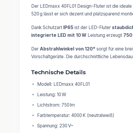
Der LEDmaxx 40FL01 Design-Fluter ist die ideale
520 g lässt er sich dezent und platzsparend mont
Dank Schutzart
IP65
ist der LED-Fluter
staubdic
integrierte LED mit 10 W
Leistung erzeugt
750
Der
Abstrahlwinkel von 120°
sorgt für eine bre
Vorschaltgeräte. Die durchschnittliche Lebensdau
Technische Details
Modell: LEDmaxx 40FL01
Leistung: 10 W
Lichtstrom: 750 lm
Farbtemperatur: 4000 K (neutralweiß)
Spannung: 230 V~