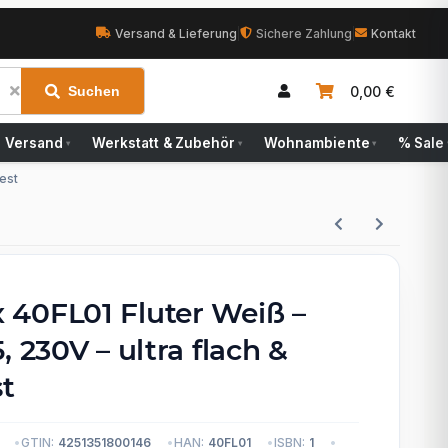
Versand & Lieferung
|
Sichere Zahlung
|
Kontakt
0,00 €
Suchen
Versand
Werkstatt & Zubehör
Wohnambiente
% Sale
▾
▾
▾
fest
40FL01 Fluter Weiß –
, 230V – ultra flach &
st
GTIN:
4251351800146
HAN:
40FL01
ISBN:
1