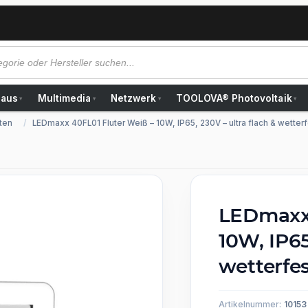
Haus
Multimedia
Netzwerk
TOOLOVA® Photovoltaik
▾
▾
▾
▾
ten
LEDmaxx 40FL01 Fluter Weiß – 10W, IP65, 230V – ultra flach & wetter
LEDmaxx 
10W, IP65
wetterfe
Artikelnummer:
10153