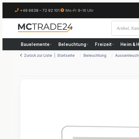
+49 6638 – 72 92 101
|
Mo–Fr 8–16 Uhr
Bauelemente
Beleuchtung
Freizeit
Heim & 
▾
▾
▾
Zurück zur Liste
Startseite
Beleuchtung
Aussenleuch