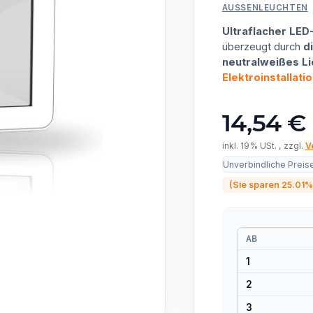
AUSSENLEUCHTEN
Ultraflacher LED
überzeugt durch
d
neutralweißes Li
Elektroinstallati
14,54 €
inkl. 19% USt. , zzgl.
V
Unverbindliche Preis
(Sie sparen
25.01%
AB
1
2
3