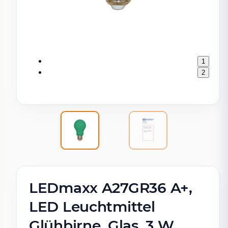
1
2
LEDmaxx A27GR36 A+,
LED Leuchtmittel
Glühbirne, Glas, 3 W,