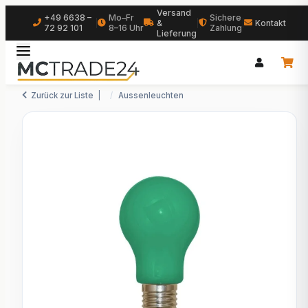
Versand
+49 6638 –
Mo–Fr
Sichere
|
&
|
|
Kontakt
72 92 101
8–16 Uhr
Zahlung
Lieferung
Zurück zur Liste
Aussenleuchten