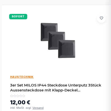
SOFORT
HAUSTECHNIK
3er Set MILOS IP44 Steckdose Unterputz 3Stück
Aussensteckdose mit Klapp-Deckel
Schutzkontakt-Steckdose mit Gummidichtung
230V / 16A 1-fach Rahmen Wand Steckdosen
12,00 €
Anthrazit
inkl. MwSt. zzgl.
Versand