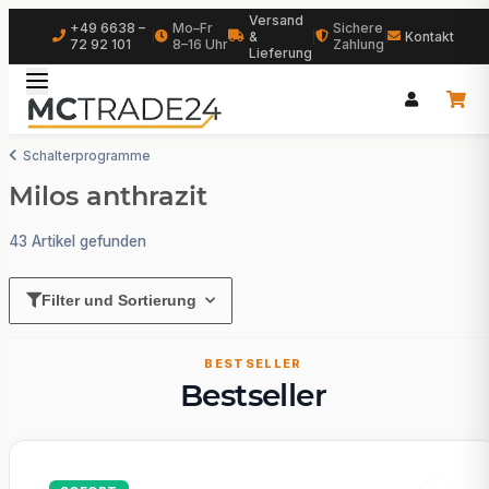
Versand
+49 6638 –
Mo–Fr
Sichere
|
&
|
|
Kontakt
72 92 101
8–16 Uhr
Zahlung
Lieferung
Schalterprogramme
Milos anthrazit
43 Artikel gefunden
Filter und Sortierung
BESTSELLER
Bestseller