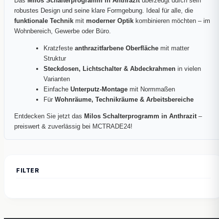
Das
Milos Schalterprogramm in Anthrazit
überzeugt durch sein
robustes Design und seine klare Formgebung. Ideal für alle, die
funktionale Technik
mit
moderner Optik
kombinieren möchten – im
Wohnbereich, Gewerbe oder Büro.
Kratzfeste
anthrazitfarbene Oberfläche
mit matter
Struktur
Steckdosen, Lichtschalter & Abdeckrahmen
in vielen
Varianten
Einfache
Unterputz-Montage
mit Normmaßen
Für
Wohnräume, Technikräume & Arbeitsbereiche
Entdecken Sie jetzt das
Milos Schalterprogramm in Anthrazit
–
preiswert & zuverlässig bei MCTRADE24!