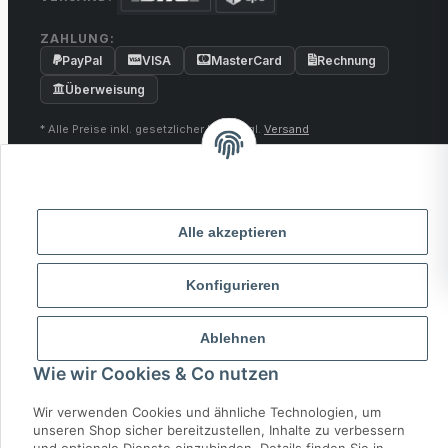
ZAHLUNG:
PayPal
VISA
MasterCard
Rechnung
Überweisung
* Alle Preise inkl. gesetzlicher USt., zzgl.
Versand
© 2026 MCTRADE24. Alle Rechte vorbehalten.
Powered by
MD IT Solutions
Alle akzeptieren
Konfigurieren
Ablehnen
Wie wir Cookies & Co nutzen
Wir verwenden Cookies und ähnliche Technologien, um
unseren Shop sicher bereitzustellen, Inhalte zu verbessern