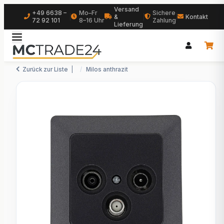
Versand
+49 6638 –
Mo–Fr
Sichere
|
&
|
|
Kontakt
72 92 101
8–16 Uhr
Zahlung
Lieferung
Zurück zur Liste
Milos anthrazit