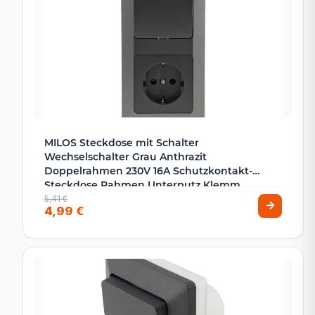
MILOS Steckdose mit Schalter
Wechselschalter Grau Anthrazit
Doppelrahmen 230V 16A Schutzkontakt-
Steckdose Rahmen Unterputz Klemm
Anschluss
5,41 €
4,99 €