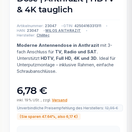
& 4K tauglich
Artikelnummer:
23047
GTIN:
4250416331311
HAN:
23047
MILOS ANTHRAZIT
Hersteller:
Chilitec
Moderne Antennendose in Anthrazit
mit 3-
fach Anschluss für
TV, Radio und SAT
.
Unterstützt
HDTV, Full HD, 4K und 3D
. Ideal für
Unterputzmontage – inklusive Rahmen, einfache
Schraubanschlüsse.
6,78 €
inkl. 19% USt. , zzgl.
Versand
Unverbindliche Preisempfehlung des Herstellers
:
12,95 €
(Sie sparen
47.64%
, also
6,17 €
)