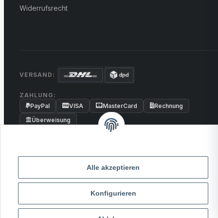
Widerrufsrecht
VERSAND:
ZAHLUNG:
PayPal
VISA
MasterCard
Rechnung
Überweisung
* Alle Preise inkl. gesetzlicher USt., zzgl.
Versand
Alle akzeptieren
© 2026 MCTRADE24. Alle Rechte vorbehalten.
Powered by
MD IT Solutions
Konfigurieren