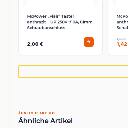
McPower „Flair“ Taster
McPow
anthrazit – UP 250V~/10A, 81mm,
anthr
Schraubanschluss
Schal
1,67 €
2,06 €
1,42
ÄHNLICHE ARTIKEL
Ähnliche Artikel