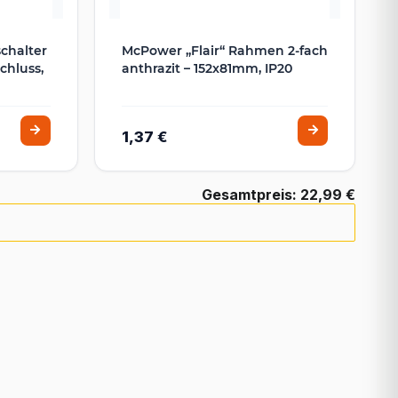
chalter
McPower „Flair“ Rahmen 2-fach
chluss,
anthrazit – 152x81mm, IP20
1,37 €
Gesamtpreis:
22,99 €