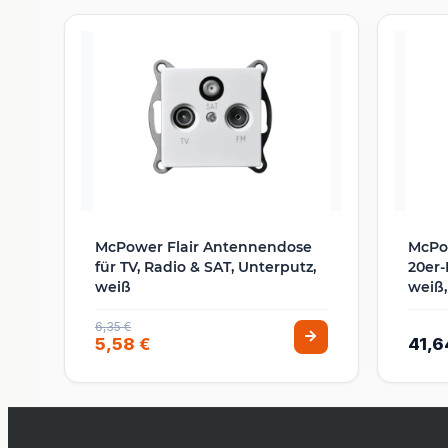
McPower Flair Antennendose
McPow
für TV, Radio & SAT, Unterputz,
20er-
weiß
weiß,
6,35 €
5,58 €
41,6