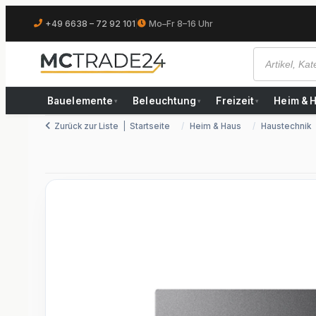
+49 6638 – 72 92 101
|
Mo–Fr 8–16 Uhr
Bauelemente
Beleuchtung
Freizeit
Heim & 
▾
▾
▾
Zurück zur Liste
Startseite
Heim & Haus
Haustechnik