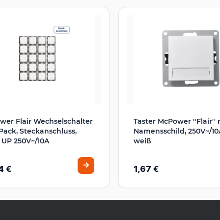
er Flair Wechselschalter
Taster McPower ''Flair'' 
Pack, Steckanschluss,
Namensschild, 250V~/10A
 UP 250V~/10A
weiß
4 €
1,67 €