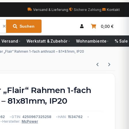
Versand & Lieferung
|
Sichere Zahlung
|
Kontakt
0,00 €
Suchen
Versand
Werkstatt & Zubehör
Wohnambiente
% Sale
▾
▾
▾
 „Flair“ Rahmen 1-fach anthrazit – 81x81mm, IP20
„Flair“ Rahmen 1-fach
t – 81x81mm, IP20
762
GTIN:
4250967325258
HAN:
1534762
Hersteller:
McPower