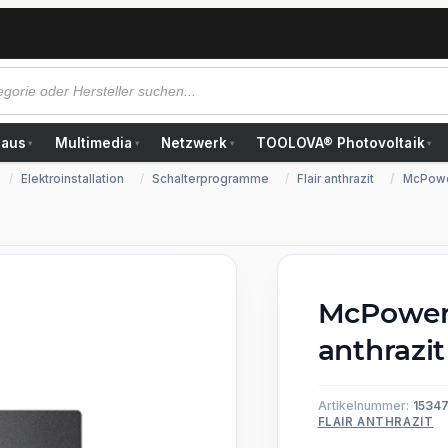
Haus
Multimedia
Netzwerk
TOOLOVA® Photovoltaik
▾
▾
▾
▾
Elektroinstallation
Schalterprogramme
Flair anthrazit
McPower
McPower 
anthrazi
Artikelnummer:
1534
FLAIR ANTHRAZIT