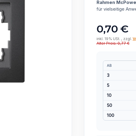
Rahmen McPower ''
für vielseitige An
0,70 €
inkl. 19% USt. , zzgl.
V
Alter Preis: 0,77 €
AB
3
5
10
50
100