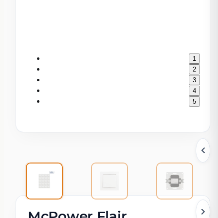
1
2
3
4
5
McPower Flair