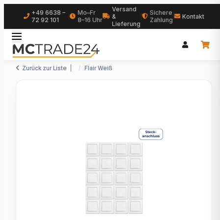
Versand
+49 6638 –
Mo–Fr
Sichere
|
&
|
|
Kontakt
72 92 101
8–16 Uhr
Zahlung
Lieferung
Zurück zur Liste
Flair Weiß