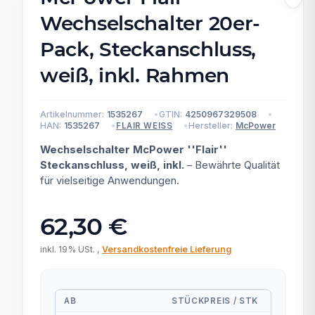
Wechselschalter 20er-
Pack, Steckanschluss,
weiß, inkl. Rahmen
Artikelnummer:
1535267
GTIN:
4250967329508
HAN:
1535267
Hersteller:
McPower
FLAIR WEISS
Wechselschalter McPower ''Flair''
Steckanschluss, weiß, inkl.
– Bewährte Qualität
für vielseitige Anwendungen.
62,30 €
inkl. 19% USt. ,
Versandkostenfreie Lieferung
AB
STÜCKPREIS / STK