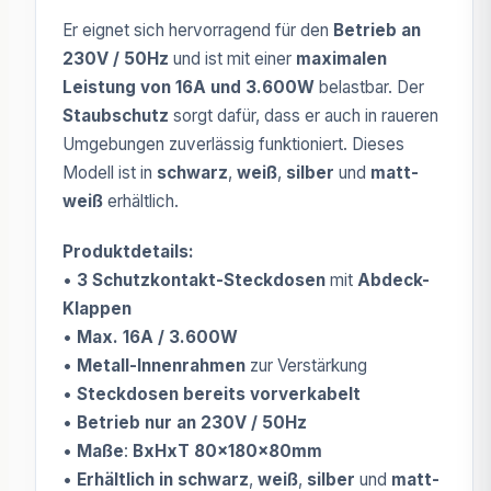
Er eignet sich hervorragend für den
Betrieb an
230V / 50Hz
und ist mit einer
maximalen
Leistung von 16A und 3.600W
belastbar. Der
Staubschutz
sorgt dafür, dass er auch in raueren
Umgebungen zuverlässig funktioniert. Dieses
Modell ist in
schwarz
,
weiß
,
silber
und
matt-
weiß
erhältlich.
Produktdetails:
•
3 Schutzkontakt-Steckdosen
mit
Abdeck-
Klappen
•
Max. 16A / 3.600W
•
Metall-Innenrahmen
zur Verstärkung
•
Steckdosen bereits vorverkabelt
•
Betrieb nur an 230V / 50Hz
•
Maße
:
BxHxT 80x180x80mm
•
Erhältlich in schwarz
,
weiß
,
silber
und
matt-