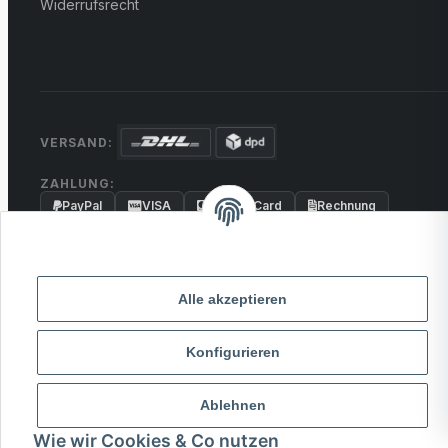
Widerrufsrecht
VERSAND:
ZAHLUNG:
PayPal
VISA
MasterCard
Rechnung
Überweisung
* Alle Preise inkl. gesetzlicher USt., zzgl.
Versand
Alle akzeptieren
© 2026 MCTRADE24. Alle Rechte vorbehalten.
Konfigurieren
Powered by
MD IT Solutions
Ablehnen
Wie wir Cookies & Co nutzen