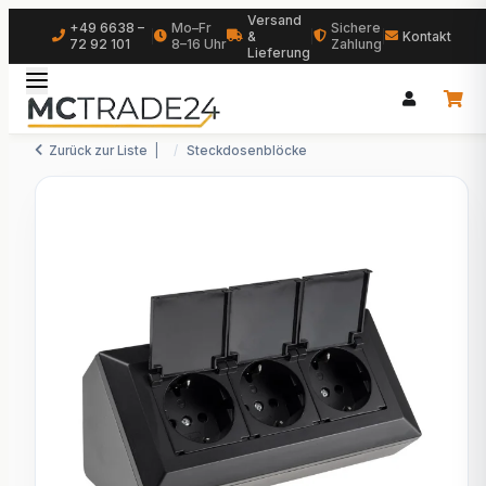
Versand
+49 6638 –
Mo–Fr
Sichere
|
&
|
|
Kontakt
72 92 101
8–16 Uhr
Zahlung
Lieferung
Zurück zur Liste
Steckdosenblöcke