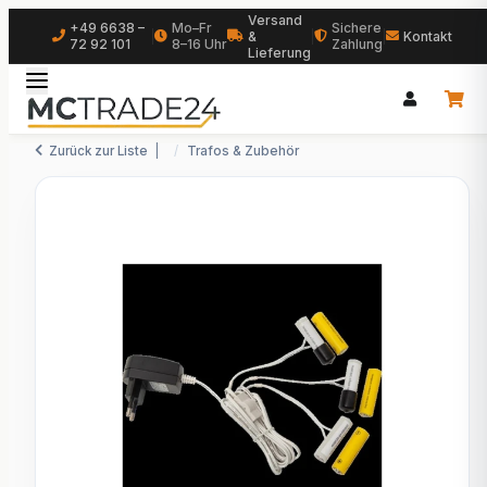
Versand
+49 6638 –
Mo–Fr
Sichere
|
&
|
|
Kontakt
72 92 101
8–16 Uhr
Zahlung
Lieferung
Zurück zur Liste
Trafos & Zubehör