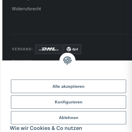
Widerrufsrecht
VERSAND:
ZAHLUNG:
PayPal
VISA
MasterCard
Rechnung
Überweisung
Alle akzeptieren
* Alle Preise inkl. gesetzlicher USt., zzgl.
Versand
Konfigurieren
© 2026 MCTRADE24. Alle Rechte vorbehalten.
Powered by
MD IT Solutions
Ablehnen
Wie wir Cookies & Co nutzen