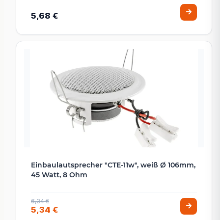
5,68 €
Einbaulautsprecher "CTE-11w", weiß Ø 106mm,
45 Watt, 8 Ohm
6,34 €
5,34 €