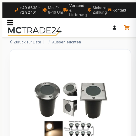
Versand
+49 6638 –
Mo–Fr
Sichere
|
&
|
|
Kontakt
72 92 101
8–16 Uhr
Zahlung
Lieferung
Zurück zur Liste
Aussenleuchten