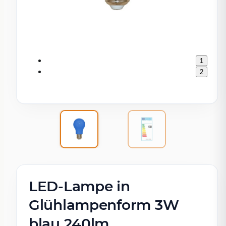
1
2
LED-Lampe in
Glühlampenform 3W
blau 240lm