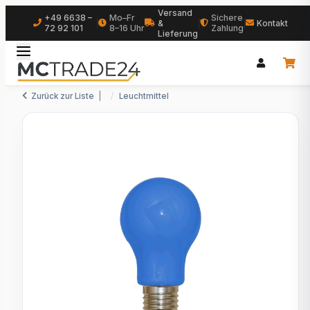
Versand
+49 6638 –
Mo–Fr
Sichere
|
&
|
|
Kontakt
72 92 101
8–16 Uhr
Zahlung
Lieferung
Zurück zur Liste
Leuchtmittel