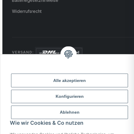
Batteriegesetzhinweise
Widerrufsrecht
VERSAND:
ZAHLUNG:
PayPal
VISA
MasterCard
Rechnung
Überweisung
Alle akzeptieren
* Alle Preise inkl. gesetzlicher USt., zzgl.
Versand
Konfigurieren
Ablehnen
© 2026 MCTRADE24. Alle Rechte vorbehalten.
Powered by
MD IT Solutions
Wie wir Cookies & Co nutzen