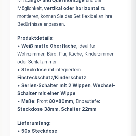
Mit
Längs- und Quermontage
und der
Möglichkeit,
vertikal oder horizontal
zu
montieren, können Sie das Set flexibel an Ihre
Bedürfnisse anpassen.
Produktdetails:
•
Weiß matte Oberfläche
, ideal für
Wohnzimmer, Büro, Flur, Küche, Kinderzimmer
oder Schlafzimmer
•
Steckdose
mit integriertem
Einsteckschutz/Kinderschutz
•
Serien-Schalter mit 2 Wippen
,
Wechsel-
Schalter mit einer Wippe
•
Maße
: Front
80x80mm
, Einbautiefe:
Steckdose 38mm
,
Schalter 22mm
Lieferumfang:
•
50x Steckdose