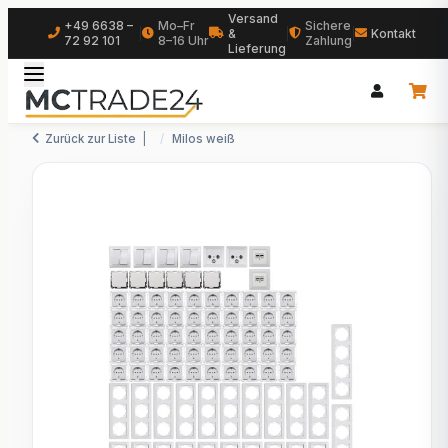
Versand
+49 6638 –
Mo–Fr
Sichere
|
&
|
|
Kontakt
72 92 101
8–16 Uhr
Zahlung
Lieferung
Zurück zur Liste
Milos weiß